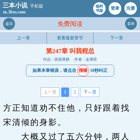
三本小说
手机版
临时
登录
注册
书架
m.3bxs.com
免费阅读
返回
菜单
上一章
查看最新章节
下一章
第247章 叫我程总
作品：病宠诱婚
作者：金薄荷
如果本章错误，请点击
报错
10秒纠正
上一页
1
2
下—页
方正知道劝不住他，只好跟着找
宋清倾的身影。
　　大概又过了五六分钟，两人