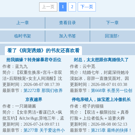
上一页
1
2
下—页
上一章
查看目录
下一章
临时书架
加入书签
回顶部↑
看了《病宠诱婚》的书友还喜欢看
抢我姻缘？转身嫁暴君夺后位
封总，太太想跟你离婚很久了
作者：蓝九九
作者：云中觅
简介：【双重生换亲+宫斗+非双
简介：结婚七年，封庭深待她冷
洁+后期独宠+女主人间清醒】沈
漠如冰，容辞一直微笑面对。因
知念和嫡姐沈南乔一起重生了。
更新时间：2026-08-07 08:17:39
为她深爱着他。也相信终有一
更新时间：2026-08-07 01:03:38
前世，她被父亲...
最新章节：
第2272章 那我们收养
天，她能将他的心...
最新章节：
第668章 长墨另一位创
一个孩子吧（227万必读票加）
始人
京夜越界
停电亲错人，妹宝惹上冷傲机长
作者：一只璐璐酱
作者：橙子的猫猫
简介：【女非男洁+蓄谋已久+疯
简介：【双洁＋极限拉扯＋真香
批互钓】&lt;br/&gt;异地三年，孟
打脸＋上位者低头＋追妻火葬
安甯从一封匿名邮件里知道老公
更新时间：2026-07-24 09:07:11
场】&lt;br/&gt;多年后再遇，周承
更新时间：2026-08-08 00:52:13
出轨了。&lt...
最新章节：
第277章 关于爱这件小
泽成了林初闺...
最新章节：
第215章 最终的抉择！