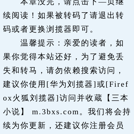
　　本章没完，请点击下—页继
续阅读！如果被转码了请退出转
码或者更换浏揽器即可。
　　温馨提示：亲爱的读者，如
果你觉得本站还好，为了避免丢
失和转马，请勿依赖搜索访问，
建议你使用[华为刘揽器]或[Firef
ox火狐刘揽器]访问并收蔵【三本
小说】 m.3bxs.com。我们将会持
续为你更新，还建议你注册会员