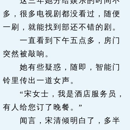
　　这三年她分给娱乐的时间不
多，很多电视剧都没看过，随便
一刷，就能找到部还不错的剧。
　　一直看到下午五点多，房门
突然被敲响。
　　她有些疑惑，随即，智能门
铃里传出一道女声。
　　“宋女士，我是酒店服务员，
有人给您订了晚餐。”
　　闻言，宋清倾明白了，多半