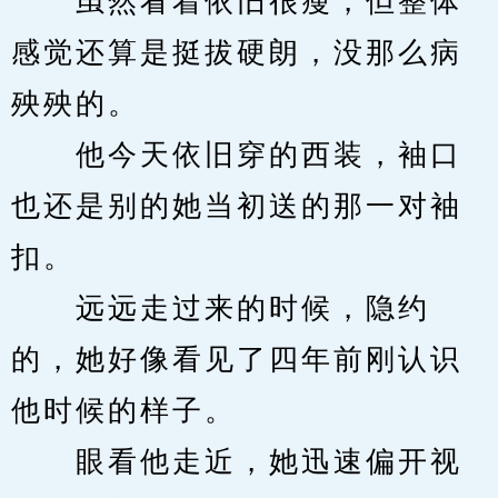
　　虽然看着依旧很瘦，但整体
感觉还算是挺拔硬朗，没那么病
殃殃的。
　　他今天依旧穿的西装，袖口
也还是别的她当初送的那一对袖
扣。
　　远远走过来的时候，隐约
的，她好像看见了四年前刚认识
他时候的样子。
　　眼看他走近，她迅速偏开视