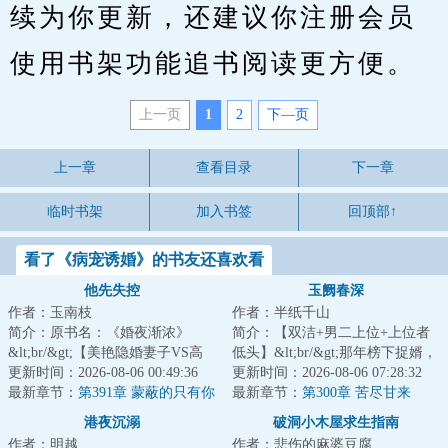
续为你更新，还建议你注册会员
使用书架功能追书阅读更方便。
上一页
1
2
下—页
上一章
查看目录
下一章
临时书架
加入书签
回顶部↑
看了《病宠诱婚》的书友还喜欢看
他先失控
玉阙春深
作者：玉南枝
作者：半纸千山
简介：原书名：《婚夜渐浓》
简介：【双洁+男二上位+上位者
&lt;br/&gt;【美艳隐婚妻子VS高
低头】&lt;br/&gt;那年榜下捉婿，
冷权贵人夫】&lt;br/&gt;【久别重
更新时间：2026-08-06 00:49:36
柳韫玉遥遥一指，点中了一无所
更新时间：2026-08-06 07:28:32
逢，追妻火葬...
最新章节：
第391章 蒙蔽的只有你
有的清贫书...
最新章节：
第300章 苦尽甘来
自己！
港夜沉溺
破洞小木屋求生指南
作者：明越
作者：悲伤的麻婆豆腐