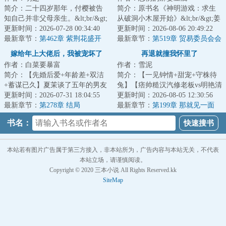
简介：二十四岁那年，付樱被告
简介：原书名《神明游戏：求生
知自己并非父母亲生。&lt;br/&gt;
从破洞小木屋开始》&lt;br/&gt;姜
亲生家庭远在千里之外，被接回
更新时间：2026-07-28 00:34:40
莱万万没想到，世界末日这种事
更新时间：2026-08-06 20:49:22
之后，她见...
最新章节：
第462章 紫荆花盛开
也是让她赶...
最新章节：
第519章 贸易委员会会
（完）
长
嫁给年上大佬后，我被宠坏了
再退就撞我怀里了
作者：白菜要暴富
作者：雪泥
简介：【先婚后爱+年龄差+双洁
简介：【一见钟情+甜宠+守株待
+蓄谋已久】夏茉谈了五年的男友
兔】【痞帅糙汉汽修老板vs明艳清
出轨，捉奸在床。未成年闺蜜大
更新时间：2026-07-31 18:04:55
冷大学老师】学校对面开了个汽
更新时间：2026-08-05 12:30:56
手一挥，找来...
最新章节：
第278章 结局
修店。老板秦...
最新章节：
第199章 那就见一面
书名：
本站若有图片广告属于第三方接入，非本站所为，广告内容与本站无关，不代表
本站立场，请谨慎阅读。
Copyright © 2020 三本小说 All Rights Reserved.kk
SiteMap