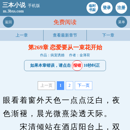
三本小说
手机版
临时
登录
注册
书架
m.3bxs.com
免费阅读
返回
菜单
上一章
查看最新章节
下一章
第269章 恋爱要从一束花开始
作品：病宠诱婚
作者：金薄荷
如果本章错误，请点击
报错
10秒纠正
上一页
1
2
下—页
眼看着窗外天色一点点泛白，夜
色渐褪，晨光微熹染透天际。
　　宋清倾站在酒店阳台上，双