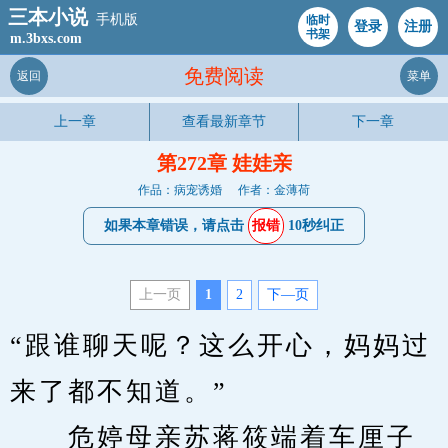
三本小说
手机版
临时
登录
注册
书架
m.3bxs.com
免费阅读
返回
菜单
上一章
查看最新章节
下一章
第272章 娃娃亲
作品：病宠诱婚
作者：金薄荷
如果本章错误，请点击
报错
10秒纠正
上一页
1
2
下—页
“跟谁聊天呢？这么开心，妈妈过
来了都不知道。”
　　危婷母亲苏蒋筱端着车厘子