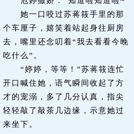
　　危婷撒娇：“知道啦知道啦~”
　　她一口咬过苏蒋筱手里的那
个车厘子，嬉笑着站起身往厨房
去，嘴里还念叨着“我去看看今晚
吃什么”。
　　“婷婷，等等！”苏蒋筱连忙
开口喊住她，语气瞬间收起了方
才的宠溺，多了几分认真，指尖
轻轻敲了敲茶几边缘，示意她过
来坐下。