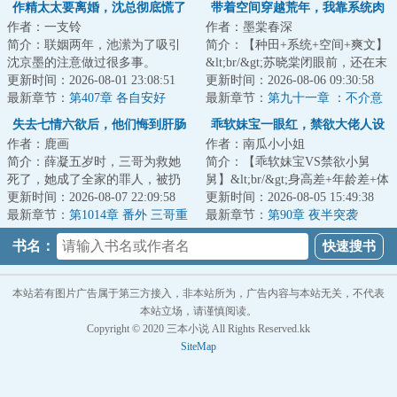
作精太太要离婚，沈总彻底慌了
带着空间穿越荒年，我靠系统肉
作者：一支铃
作者：墨棠春深
满仓
简介：联姻两年，池潆为了吸引
简介：【种田+系统+空间+爽文】
沈京墨的注意做过很多事。
&lt;br/&gt;苏晓棠闭眼前，还在末
&lt;br/&gt;然而得到他最多的一句
更新时间：2026-08-01 23:08:51
日废土上和丧尸搏斗。&lt;br/&gt;
更新时间：2026-08-06 09:30:58
回应就是：别作...
最新章节：
第407章 各自安好
再睁眼...
最新章节：
第九十一章 ：不介意
家分的再彻底一些
失去七情六欲后，他们悔到肝肠
乖软妹宝一眼红，禁欲大佬人设
作者：鹿画
作者：南瓜小小姐
寸断
崩了
简介：薛凝五岁时，三哥为救她
简介：【乖软妹宝VS禁欲小舅
死了，她成了全家的罪人，被扔
舅】&lt;br/&gt;身高差+年龄差+体
在老宅几年。她回来后，家里已
更新时间：2026-08-07 22:09:58
型差+年上&lt;br/&gt;领证当天，
更新时间：2026-08-05 15:49:38
经有了被他们抱...
最新章节：
第1014章 番外 三哥重
周时璟失约...
最新章节：
第90章 夜半突袭
养小薛凝（48）
书名：
本站若有图片广告属于第三方接入，非本站所为，广告内容与本站无关，不代表
本站立场，请谨慎阅读。
Copyright © 2020 三本小说 All Rights Reserved.kk
SiteMap