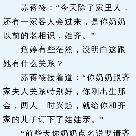
　　苏蒋筱：“今天除了家里人，
还有一家客人会过来，是你奶奶
以前的老相识，姓齐。”
　　危婷有些茫然，没明白这跟
她有什么关系？
　　苏蒋筱接着道：“你奶奶跟齐
家夫人关系特别好，你刚出生那
会，两人一时兴起，就给你和齐
家的儿子订下了娃娃亲。”
　　“前些天你奶奶点名说要请齐