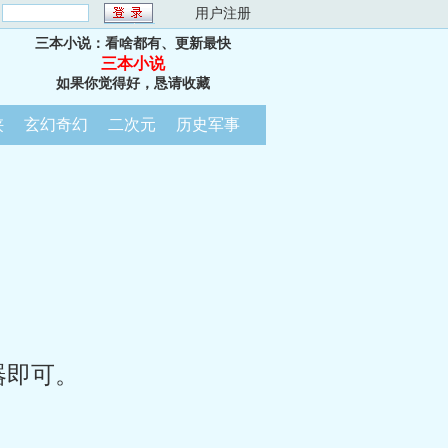
：
用户注册
三本小说：看啥都有、更新最快
三本小说
如果你觉得好，恳请收藏
侠
玄幻奇幻
二次元
历史军事
器即可。