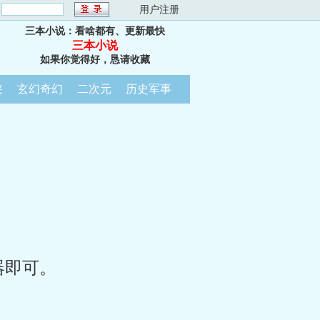
：
用户注册
三本小说：看啥都有、更新最快
三本小说
如果你觉得好，恳请收藏
侠
玄幻奇幻
二次元
历史军事
器即可。