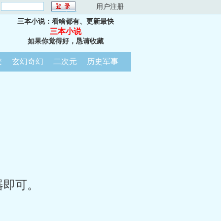
：
用户注册
三本小说：看啥都有、更新最快
三本小说
如果你觉得好，恳请收藏
侠
玄幻奇幻
二次元
历史军事
器即可。