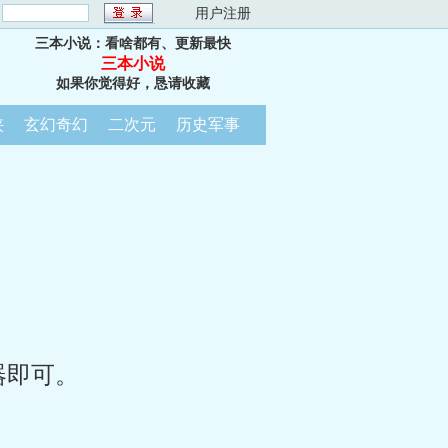
：
用户注册
三本小说：看啥都有、更新最快
三本小说
如果你觉得好，恳请收藏
侠
玄幻奇幻
二次元
历史军事
器即可。