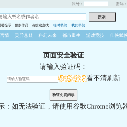
账号：
密码
温馨提示：更多作品，请搜索查找
临时书架
我的书架
言情
灵异悬疑
科幻未来
都市重生
游戏竞技
仙侠武
页面安全验证
请输入验证码：
看不清刷新
示：如无法验证，请使用谷歌Chrome浏览