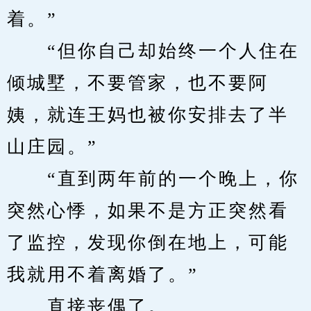
着。”
　　“但你自己却始终一个人住在
倾城墅，不要管家，也不要阿
姨，就连王妈也被你安排去了半
山庄园。”
　　“直到两年前的一个晚上，你
突然心悸，如果不是方正突然看
了监控，发现你倒在地上，可能
我就用不着离婚了。”
　　直接丧偶了。