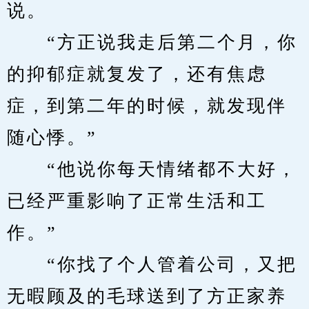
说。
　　“方正说我走后第二个月，你
的抑郁症就复发了，还有焦虑
症，到第二年的时候，就发现伴
随心悸。”
　　“他说你每天情绪都不大好，
已经严重影响了正常生活和工
作。”
　　“你找了个人管着公司，又把
无暇顾及的毛球送到了方正家养