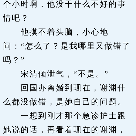
个小时啊，他没干什么不好的事
情吧？
　　他摸不着头脑，小心地
问：“怎么了？是我哪里又做错了
吗？”
　　宋清倾泄气，“不是。”
　　回国办离婚到现在，谢渊什
么都没做错，是她自己的问题。
　　一想到刚才那个急诊护士跟
她说的话，再看着现在的谢渊，