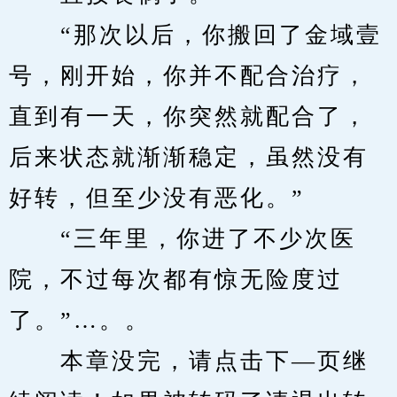
　　“那次以后，你搬回了金域壹
号，刚开始，你并不配合治疗，
直到有一天，你突然就配合了，
后来状态就渐渐稳定，虽然没有
好转，但至少没有恶化。”
　　“三年里，你进了不少次医
院，不过每次都有惊无险度过
了。”…。。
　　本章没完，请点击下—页继