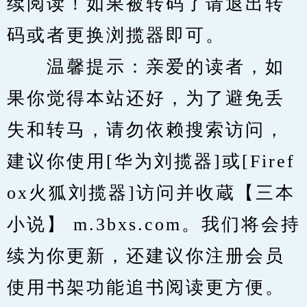
续阅读！如果被转码了请退出转
码或者更换浏揽器即可。
　　温馨提示：亲爱的读者，如
果你觉得本站还好，为了避免丢
失和转马，请勿依赖搜索访问，
建议你使用[华为刘揽器]或[Firef
ox火狐刘揽器]访问并收蔵【三本
小说】 m.3bxs.com。我们将会持
续为你更新，还建议你注册会员
使用书架功能追书阅读更方便。