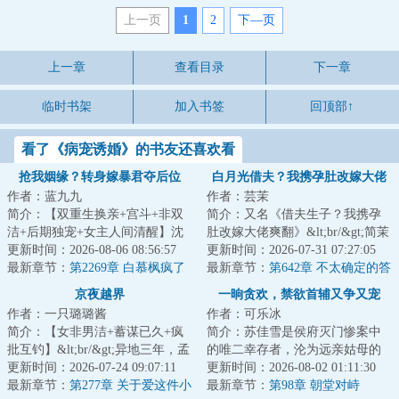
上一页
1
2
下—页
上一章
查看目录
下一章
临时书架
加入书签
回顶部↑
看了《病宠诱婚》的书友还喜欢看
抢我姻缘？转身嫁暴君夺后位
白月光借夫？我携孕肚改嫁大佬
作者：蓝九九
作者：芸茉
爽翻
简介：【双重生换亲+宫斗+非双
简介：又名《借夫生子？我携孕
洁+后期独宠+女主人间清醒】沈
肚改嫁大佬爽翻》&lt;br/&gt;简茉
知念和嫡姐沈南乔一起重生了。
更新时间：2026-08-06 08:56:57
生日那天，丈夫陆钦淮一直守在
更新时间：2026-07-31 07:27:05
前世，她被父亲...
最新章节：
第2269章 白慕枫疯了
医院，陪着...
最新章节：
第642章 不太确定的答
（226万票加更）
案
京夜越界
一晌贪欢，禁欲首辅又争又宠
作者：一只璐璐酱
作者：可乐冰
简介：【女非男洁+蓄谋已久+疯
简介：苏佳雪是侯府灭门惨案中
批互钓】&lt;br/&gt;异地三年，孟
的唯二幸存者，沦为远亲姑母的
安甯从一封匿名邮件里知道老公
更新时间：2026-07-24 09:07:11
粗使丫鬟。因为结巴，常年受表
更新时间：2026-08-02 01:11:30
出轨了。&lt...
最新章节：
第277章 关于爱这件小
妹和府中丫鬟的...
最新章节：
第98章 朝堂对峙