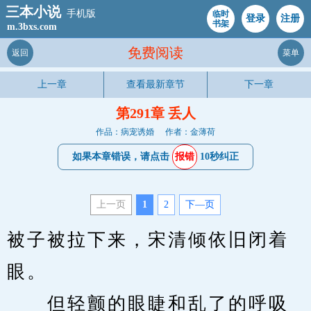
三本小说
手机版
临时
登录
注册
书架
m.3bxs.com
免费阅读
返回
菜单
上一章
查看最新章节
下一章
第291章 丢人
作品：病宠诱婚
作者：金薄荷
如果本章错误，请点击
报错
10秒纠正
上一页
1
2
下—页
被子被拉下来，宋清倾依旧闭着
眼。
　　但轻颤的眼睫和乱了的呼吸