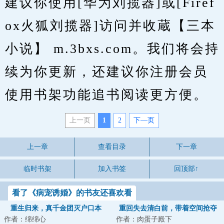
建议你使用[华为刘揽器]或[Firef
ox火狐刘揽器]访问并收蔵【三本
小说】 m.3bxs.com。我们将会持
续为你更新，还建议你注册会员
使用书架功能追书阅读更方便。
上一页
1
2
下—页
上一章
查看目录
下一章
临时书架
加入书签
回顶部↑
看了《病宠诱婚》的书友还喜欢看
重生归来，真千金团灭户口本
重回失去清白前，带着空间抢夺
作者：绵绵心
作者：肉蛋子殿下
江山