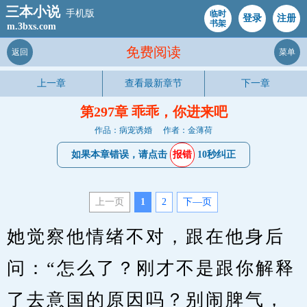
三本小说
手机版
临时
登录
注册
书架
m.3bxs.com
免费阅读
返回
菜单
上一章
查看最新章节
下一章
第297章 乖乖，你进来吧
作品：病宠诱婚
作者：金薄荷
如果本章错误，请点击
报错
10秒纠正
上一页
1
2
下—页
她觉察他情绪不对，跟在他身后
问：“怎么了？刚才不是跟你解释
了去意国的原因吗？别闹脾气，