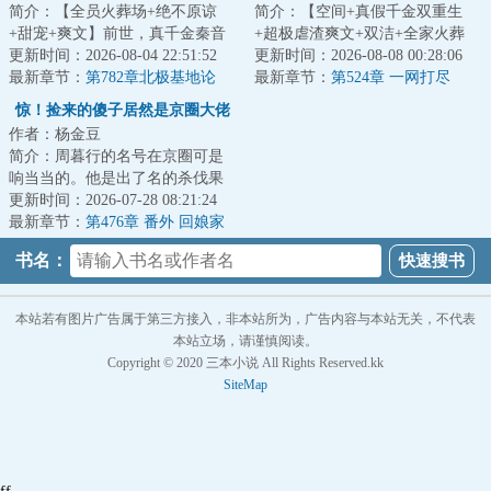
简介：【全员火葬场+绝不原谅
简介：【空间+真假千金双重生
+甜宠+爽文】前世，真千金秦音
+超极虐渣爽文+双洁+全家火葬
认亲回家后拼命讨好付出，渴求
更新时间：2026-08-04 22:51:52
场】&lt;br/&gt;【白切黑、貌美绝
更新时间：2026-08-08 00:28:06
亲情，临死前全...
最新章节：
第782章北极基地论
伦贵女+禁欲、...
最新章节：
第524章 一网打尽
坛，崔游安有个人密码
惊！捡来的傻子居然是京圈大佬
作者：杨金豆
简介：周暮行的名号在京圈可是
响当当的。他是出了名的杀伐果
断，腹黑无情，在一众兄弟里
更新时间：2026-07-28 08:21:24
面，优秀到让人望...
最新章节：
第476章 番外 回娘家
（下）
书名：
本站若有图片广告属于第三方接入，非本站所为，广告内容与本站无关，不代表
本站立场，请谨慎阅读。
Copyright © 2020 三本小说 All Rights Reserved.kk
SiteMap