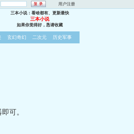
：
用户注册
三本小说：看啥都有、更新最快
三本小说
如果你觉得好，恳请收藏
侠
玄幻奇幻
二次元
历史军事
器即可。