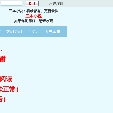
：
用户注册
三本小说：看啥都有、更新最快
三本小说
如果你觉得好，恳请收藏
侠
玄幻奇幻
二次元
历史军事
…
谢
阅读
能正常）
后）