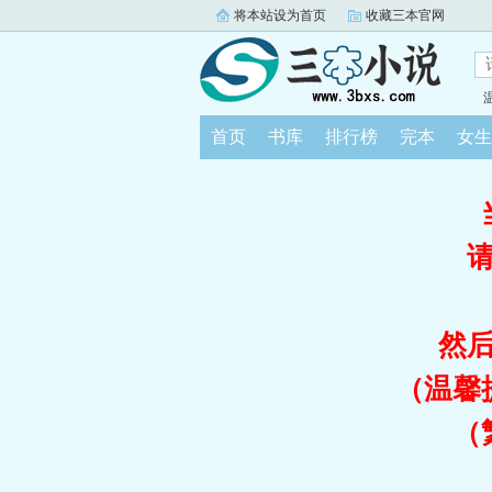
将本站设为首页
收藏三本官网
首页
书库
排行榜
完本
女生
然
（温馨
（