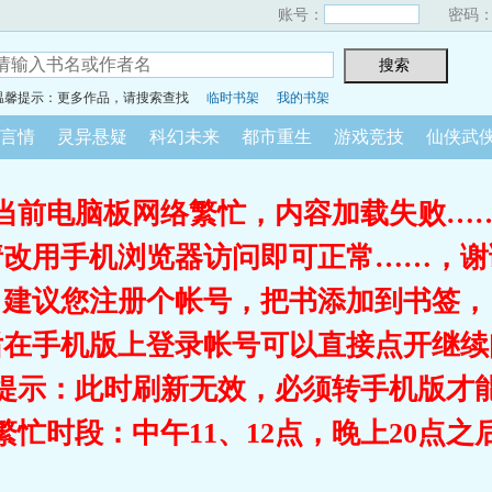
账号：
密码
温馨提示：更多作品，请搜索查找
临时书架
我的书架
言情
灵异悬疑
科幻未来
都市重生
游戏竞技
仙侠武
当前电脑板网络繁忙，内容加载失败…
请改用手机浏览器访问即可正常……，谢
建议您注册个帐号，把书添加到书签，
后在手机版上登录帐号可以直接点开继续
提示：此时刷新无效，必须转手机版才
繁忙时段：中午11、12点，晚上20点之