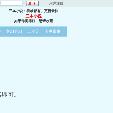
：
用户注册
三本小说：看啥都有、更新最快
三本小说
如果你觉得好，恳请收藏
侠
玄幻奇幻
二次元
历史军事
器即可。