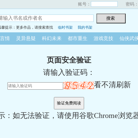
账号：
密码
温馨提示：更多作品，请搜索查找
临时书架
我的书架
言情
灵异悬疑
科幻未来
都市重生
游戏竞技
仙侠武
页面安全验证
请输入验证码：
看不清刷新
示：如无法验证，请使用谷歌Chrome浏览