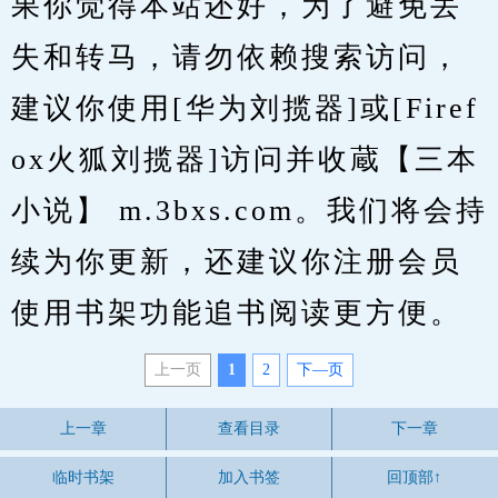
果你觉得本站还好，为了避免丢
失和转马，请勿依赖搜索访问，
建议你使用[华为刘揽器]或[Firef
ox火狐刘揽器]访问并收蔵【三本
小说】 m.3bxs.com。我们将会持
续为你更新，还建议你注册会员
使用书架功能追书阅读更方便。
上一页
1
2
下—页
上一章
查看目录
下一章
临时书架
加入书签
回顶部↑