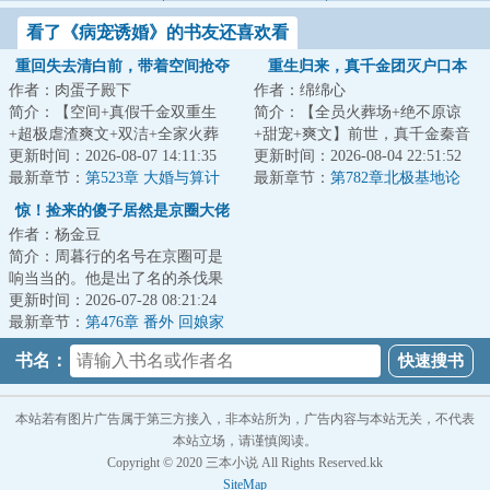
看了《病宠诱婚》的书友还喜欢看
重回失去清白前，带着空间抢夺
重生归来，真千金团灭户口本
作者：肉蛋子殿下
作者：绵绵心
江山
简介：【空间+真假千金双重生
简介：【全员火葬场+绝不原谅
+超极虐渣爽文+双洁+全家火葬
+甜宠+爽文】前世，真千金秦音
场】&lt;br/&gt;【白切黑、貌美绝
更新时间：2026-08-07 14:11:35
认亲回家后拼命讨好付出，渴求
更新时间：2026-08-04 22:51:52
伦贵女+禁欲、...
最新章节：
第523章 大婚与算计
亲情，临死前全...
最新章节：
第782章北极基地论
坛，崔游安有个人密码
惊！捡来的傻子居然是京圈大佬
作者：杨金豆
简介：周暮行的名号在京圈可是
响当当的。他是出了名的杀伐果
断，腹黑无情，在一众兄弟里
更新时间：2026-07-28 08:21:24
面，优秀到让人望...
最新章节：
第476章 番外 回娘家
（下）
书名：
本站若有图片广告属于第三方接入，非本站所为，广告内容与本站无关，不代表
本站立场，请谨慎阅读。
Copyright © 2020 三本小说 All Rights Reserved.kk
SiteMap