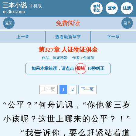
三本小说
手机版
临时
登录
注册
书架
m.3bxs.com
免费阅读
返回
菜单
上一章
查看最新章节
下一章
第327章 人证物证俱全
作品：病宠诱婚
作者：金薄荷
如果本章错误，请点击
报错
10秒纠正
上一页
1
2
下—页
“公平？”何舟讥讽，“你他爹三岁
小孩呢？这世上哪来的公平？！”
　　“我告诉你，要么赶紧站着道