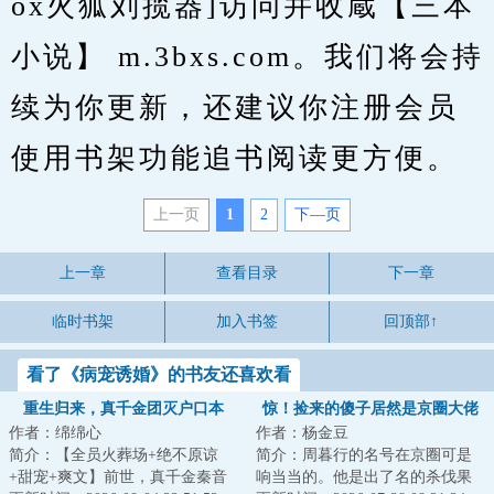
ox火狐刘揽器]访问并收蔵【三本
小说】 m.3bxs.com。我们将会持
续为你更新，还建议你注册会员
使用书架功能追书阅读更方便。
上一页
1
2
下—页
上一章
查看目录
下一章
临时书架
加入书签
回顶部↑
看了《病宠诱婚》的书友还喜欢看
重生归来，真千金团灭户口本
惊！捡来的傻子居然是京圈大佬
作者：绵绵心
作者：杨金豆
简介：【全员火葬场+绝不原谅
简介：周暮行的名号在京圈可是
+甜宠+爽文】前世，真千金秦音
响当当的。他是出了名的杀伐果