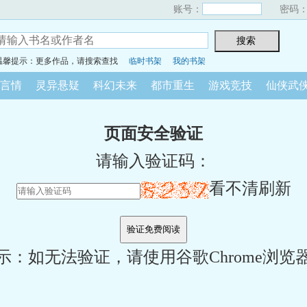
账号：
密码
温馨提示：更多作品，请搜索查找
临时书架
我的书架
言情
灵异悬疑
科幻未来
都市重生
游戏竞技
仙侠武
页面安全验证
请输入验证码：
看不清刷新
示：如无法验证，请使用谷歌Chrome浏览