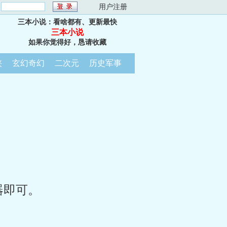
：
用户注册
三本小说：看啥都有、更新最快
三本小说
如果你觉得好，恳请收藏
侠
玄幻奇幻
二次元
历史军事
器即可。