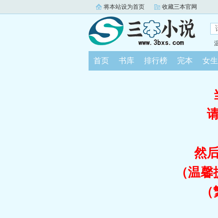
将本站设为首页
收藏三本官网
首页
书库
排行榜
完本
女生
然
（温馨
（