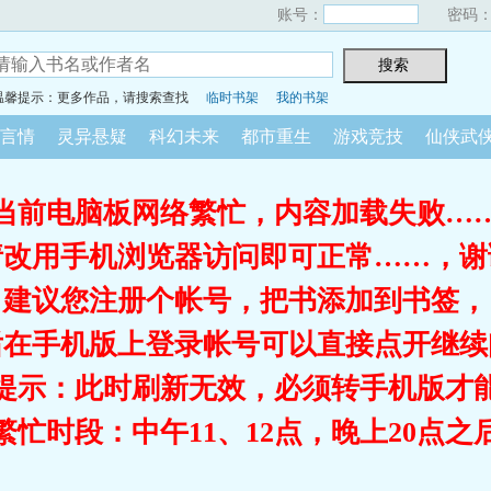
账号：
密码
温馨提示：更多作品，请搜索查找
临时书架
我的书架
言情
灵异悬疑
科幻未来
都市重生
游戏竞技
仙侠武
当前电脑板网络繁忙，内容加载失败…
请改用手机浏览器访问即可正常……，谢
建议您注册个帐号，把书添加到书签，
后在手机版上登录帐号可以直接点开继续
提示：此时刷新无效，必须转手机版才
繁忙时段：中午11、12点，晚上20点之