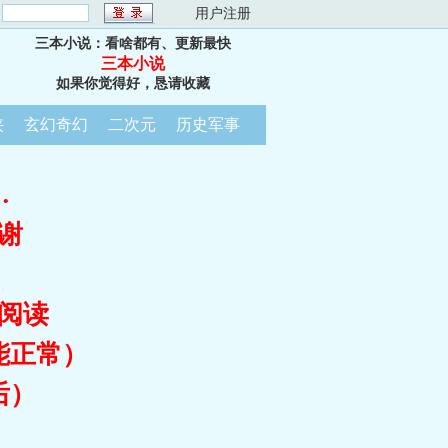
：
用户注册
三本小说：看啥都有、更新最快
三本小说
如果你觉得好，恳请收藏
侠
玄幻奇幻
二次元
历史军事
…
谢
阅读
能正常）
后）