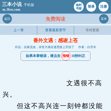
三本小说
手机版
临时
登录
注册
书架
m.3bxs.com
免费阅读
返回
菜单
上一章
查看最新章节
等待更新
番外文遇：感谢上苍
作品：全家流放，末世大佬在逃荒路上开挂了
作者：白乔木
如果本章错误，请点击
报错
10秒纠正
　　                    文遇很不高
兴。
　　但这不高兴连一刻钟都没能