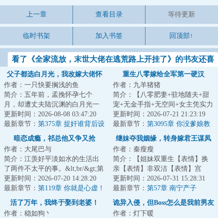
上一章
查看目录
等待更新
临时书架
加入书签
回顶部↑
看了《全家流放，末世大佬在逃荒路上开挂了》的书友还喜
欢看
父子都选白月光，我改嫁大佬怀
重生八零嫁给全军第一硬汉
作者：一只快要搁浅的鱼
作者：九羊猪猪
崽爽翻
简介：五年前，孟挽怀孕七个
简介：【八零肥妻+驻地随夫+甜
月，却遭丈夫陆沉渊的白月光一
宠+无金手指+无空间+女主凭实力
脚踢掉孩子，而最痛苦的是丈夫
更新时间：2026-08-08 03:47:20
逆袭创业】扑街网文作者姜绾一
更新时间：2026-07-21 21:23:19
的那句“歆妩也不...
最新章节：
第375章 捉奸谁背后设
朝穿越，重生...
最新章节：
第3095章 你没爹娘教
局
所以三观扭曲了
暗恋成瘾，祁总他又争又抢
继妹夺我姻缘，转身嫁君王谋凤
作者：大尾巴与
作者：秦瘦瘦
位
简介：江羡好平淡如水的生活出
简介：【姐妹双重生【表情】换
了两件不太平的事。&lt;br/&gt;第
亲【表情】非双洁【表情】宫
一是江羡好谈恋爱两年，最近男
更新时间：2026-07-20 14:28:20
斗】&lt;br/&gt;南宁和继妹南嫣一
更新时间：2026-07-31 15:28:31
朋友青梅竹...
最新章节：
第119章 你就是心虚！
起重生了。&lt...
最新章节：
第57章 南宁产子
活了万年，我终于娶到老婆！
诡异入侵，但Boss怎么是我前男友
作者：稳如狗丶
作者：灯下暖