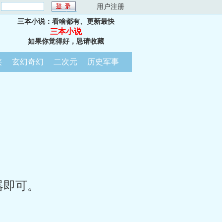
：
用户注册
三本小说：看啥都有、更新最快
三本小说
如果你觉得好，恳请收藏
侠
玄幻奇幻
二次元
历史军事
器即可。