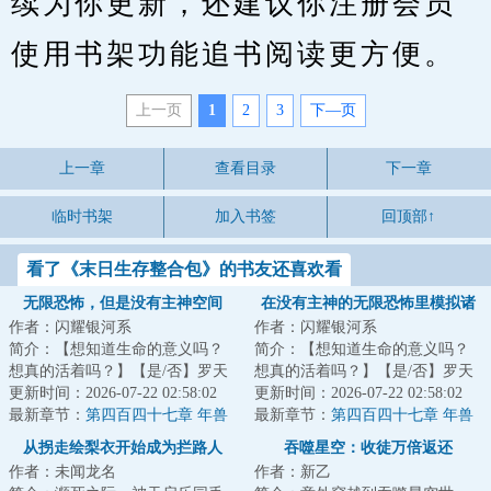
续为你更新，还建议你注册会员
使用书架功能追书阅读更方便。
上一页
1
2
3
下—页
上一章
查看目录
下一章
临时书架
加入书签
回顶部↑
看了《末日生存整合包》的书友还喜欢看
无限恐怖，但是没有主神空间
在没有主神的无限恐怖里模拟诸
作者：闪耀银河系
作者：闪耀银河系
天
简介：【想知道生命的意义吗？
简介：【想知道生命的意义吗？
想真的活着吗？】【是/否】罗天
想真的活着吗？】【是/否】罗天
点下了是。“然后呢？”“然后我的
更新时间：2026-07-22 02:58:02
点下了是。“然后呢？”“然后我的
更新时间：2026-07-22 02:58:02
存款就被...
最新章节：
第四百四十七章 年兽
存款就被...
最新章节：
第四百四十七章 年兽
从拐走绘梨衣开始成为拦路人
吞噬星空：收徒万倍返还
作者：未闻龙名
作者：新乙