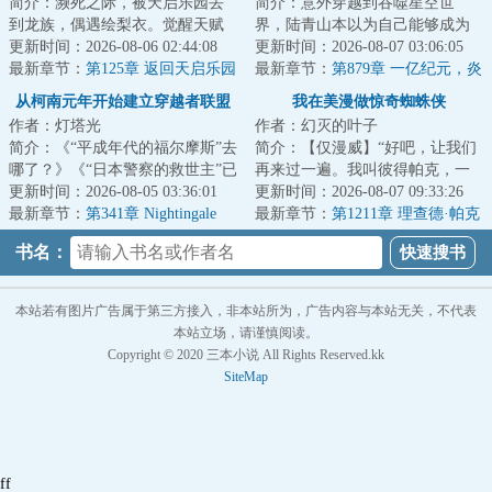
简介：濒死之际，被天启乐园丢
简介：意外穿越到吞噬星空世
到龙族，偶遇绘梨衣。觉醒天赋
界，陆青山本以为自己能够成为
【拦路人】。绘梨衣：“你也要过
更新时间：2026-08-06 02:44:08
强者，不曾想九万年依旧还是宇
更新时间：2026-08-07 03:06:05
马路吗？”关...
最新章节：
第125章 返回天启乐园
宙九阶。就在大限...
最新章节：
第879章 一亿纪元，炎
黄星！
从柯南元年开始建立穿越者联盟
我在美漫做惊奇蜘蛛侠
作者：灯塔光
作者：幻灭的叶子
简介：《“平成年代的福尔摩斯”去
简介：【仅漫威】“好吧，让我们
哪了？》《“日本警察的救世主”已
再来过一遍。我叫彼得帕克，一
经消失整整两月！》《神奇的破
更新时间：2026-08-05 03:36:01
个重生到漫威世界的穿越者，我
更新时间：2026-08-07 09:33:26
案技巧...
最新章节：
第341章 Nightingale
被一只基因改...
最新章节：
第1211章 理查德·帕克
Pledge！
的过去
书名：
本站若有图片广告属于第三方接入，非本站所为，广告内容与本站无关，不代表
本站立场，请谨慎阅读。
Copyright © 2020 三本小说 All Rights Reserved.kk
SiteMap
ff