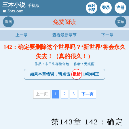
三本小说
手机版
临时
登录
注册
书架
m.3bxs.com
免费阅读
返回
菜单
上一章
查看最新章节
下一章
142：确定要删除这个世界吗？‘新世界’将会永久
失去！（真的很久！）
作品：末日生存整合包
作者：无光雨
如果本章错误，请点击
报错
10秒纠正
上一页
1
2
3
下—页
　　		第143章 142：确定