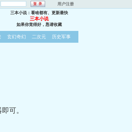
：
用户注册
三本小说：看啥都有、更新最快
三本小说
如果你觉得好，恳请收藏
侠
玄幻奇幻
二次元
历史军事
器即可。