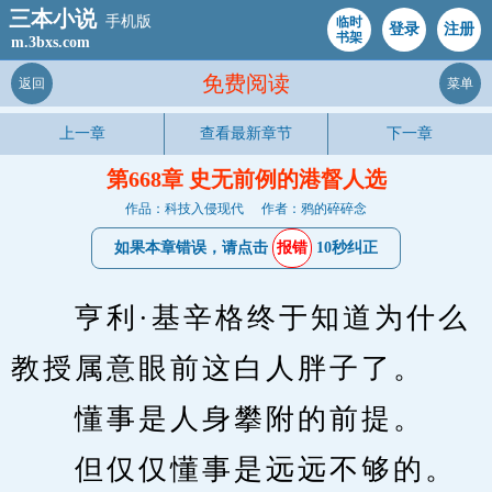
三本小说
手机版
临时
登录
注册
书架
m.3bxs.com
免费阅读
返回
菜单
上一章
查看最新章节
下一章
第668章 史无前例的港督人选
作品：科技入侵现代
作者：鸦的碎碎念
如果本章错误，请点击
报错
10秒纠正
　　亨利·基辛格终于知道为什么
教授属意眼前这白人胖子了。
　　懂事是人身攀附的前提。
　　但仅仅懂事是远远不够的。