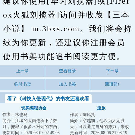
建议你使用[华为刘揽器]或[Firef
ox火狐刘揽器]访问并收蔵【三本
小说】 m.3bxs.com。我们将会持
续为你更新，还建议你注册会员
使用书架功能追书阅读更方便。
上一章
查看目录
下一章
临时书架
加入书签
回顶部↑
看了《科技入侵现代》的书友还喜欢看
现实编程协会
逆旅
作者：木也马
作者：陈风笑
简介：江城的大雨连着下了数
简介：穿越前，他以为人定胜
月，掩藏了很多不对劲的东西。
天，可以通过自身的努力，来改
余弦觉得自己病了：身边人陆续
更新时间：2026-08-07 02:49:08
变环境和阶层。穿越后才知道，
更新时间：2026-08-06 21:08:19