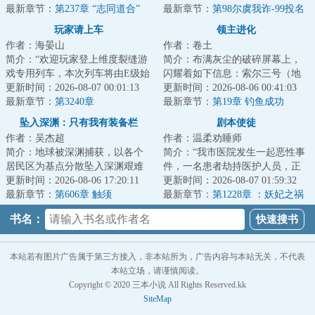
消失，微笑自杀案...
最新章节：
第237章 “志同道合”
有些东西天生自带...
最新章节：
第98尔虞我诈-99投名
状（四更一万二求月票）
玩家请上车
领主进化
作者：海晏山
作者：卷土
简介：“欢迎玩家登上维度裂缝游
简介：布满灰尘的破碎屏幕上，
戏专用列车，本次列车将由E级始
闪耀着如下信息：索尔三号（地
发站开往D级站点，请玩家保证生
更新时间：2026-08-07 00:01:13
球）垦殖域曾种植名单如下：三
更新时间：2026-08-06 00:41:03
命安全有序...
最新章节：
第3240章
叶虫：节肢动物...
最新章节：
第19章 钓鱼成功
坠入深渊：只有我有装备栏
剧本使徒
作者：吴杰超
作者：温柔劝睡师
简介：地球被深渊捕获，以各个
简介：“我市医院发生一起恶性事
居民区为基点分散坠入深渊艰难
件，一名患者劫持医护人员，正
求生，幸存者一边要面对深渊的
更新时间：2026-08-06 17:20:11
在与警方对峙......”杨逍关闭电视
更新时间：2026-08-07 01:59:32
恶劣环境，一边...
最新章节：
第606章 触须
机，下一...
最新章节：
第1228章 ：妖妃之祸
书名：
本站若有图片广告属于第三方接入，非本站所为，广告内容与本站无关，不代表
本站立场，请谨慎阅读。
Copyright © 2020 三本小说 All Rights Reserved.kk
SiteMap