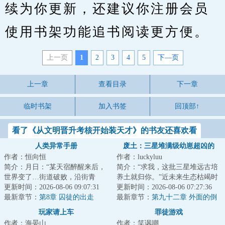
续为你更新，还建议你注册会员
使用书架功能追书阅读更方便。
上一页
1
2
3
4
5
下—页
上一章
查看目录
下一章
临时书架
加入书签
回顶部↑
看了《从文明晋升考核开始装天才》的书友还喜欢看
人类异常手册
废土：三星堆满级幼崽超凶的
作者：恒向恒
作者：luckyluu
简介：月日：“某天宿醉醒来后，
简介：“求我，这批三星堆远古培
世界变了…街道破败，沿街青
养土就归你。”近未来生态枯竭时
苔，人类早已消失不见，只剩我
更新时间：2026-08-06 09:07:31
代，江城首富兼垄断净土资源的
更新时间：2026-08-06 07:27:36
一人。”月日：...
最新章节：
第8章 囚徒的出走
大佬陆宴，...
最新章节：
第九十二章 外面的倒
计时数到了头
玩家请上车
罪徒游戏
作者：海晏山
作者：笑讽嘲