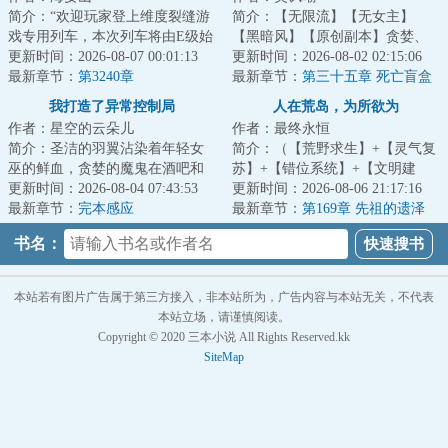
简介：“欢迎玩家登上维度裂缝游
简介：【无限流】【无女主】
戏专用列车，本次列车将由E级始
【黑暗风】【原创副本】贪婪、
发站开往D级站点，请玩家保证生
更新时间：2026-08-07 00:01:13
暴戾、冷酷、逐利……毁灭、死
更新时间：2026-08-02 02:15:06
命安全有序...
最新章节：
第3240章
亡、颠覆、变革…...
最新章节：
第三十五章 死亡盲盒
（四）“让我看看你的天资”
我打造了异常控制局
人在荒岛，为所欲为
作者：星空的云朵儿
作者：最终永恒
简介：圣洁的羽翼沾染着年轻女
简介：（【荒野求生】+【灵气复
巫的鲜血，贪婪的魔鬼在酒吧和
苏】+【错位系统】+【文明建
舞池中蛊惑着不坚定的灵魂。最
更新时间：2026-08-04 07:43:53
设】）一艘国际邮轮在公海遭遇
更新时间：2026-08-06 21:17:16
深邃的海沟中伫...
最新章节：
完本感应
意外，船上的六...
最新章节：
第169章 先祖的遗泽
书名：
本站若有图片广告属于第三方接入，非本站所为，广告内容与本站无关，不代表
本站立场，请谨慎阅读。
Copyright © 2020 三本小说 All Rights Reserved.kk
SiteMap