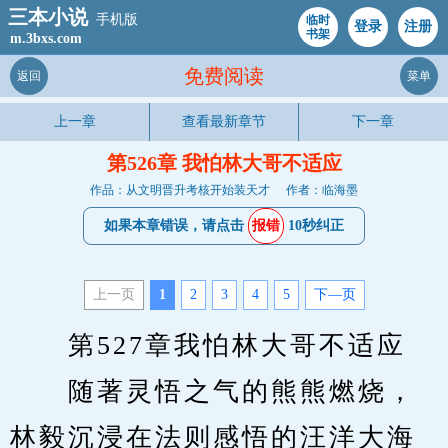
三本小说
手机版
临时
登录
注册
书架
m.3bxs.com
免费阅读
返回
菜单
上一章
查看最新章节
下一章
第526章 我怕林大哥不适应
作品：从文明晋升考核开始装天才
作者：临海墨
如果本章错误，请点击
报错
10秒纠正
上一页
1
2
3
4
5
下—页
　　第527章我怕林大哥不适应
　　随著灵悟之气的熊熊燃烧，
林毅沉浸在法则感悟的汪洋大海