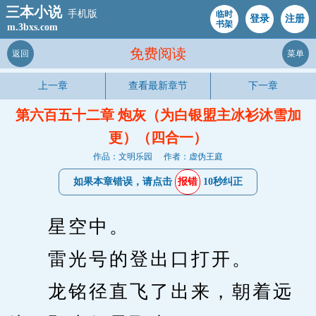
三本小说
手机版
临时
登录
注册
书架
m.3bxs.com
免费阅读
返回
菜单
上一章
查看最新章节
下一章
第六百五十二章 炮灰（为白银盟主冰衫沐雪加
更）（四合一）
作品：文明乐园
作者：虚伪王庭
如果本章错误，请点击
报错
10秒纠正
　　星空中。
　　雷光号的登出口打开。
　　龙铭径直飞了出来，朝着远