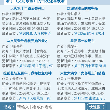
看了《文明乐园》的书友还喜欢看
天灾第十年跟我去种田
欢迎登陆我的屠宰场
作者：南极蓝
作者：青蚨散人
简介：熬过核污染水排海、全蓝
简介：我是尹鸩，一本总裁文里
星火山大爆发和伽马射线暴之后
出场字的炮灰。车祸残疾，母亲
的天灾第十年，夏青昂首挺胸走
更新时间：2026-08-07 06:11:25
惨死，最终没有尊严的‘被消失’这
更新时间：2026-08-07 10:27:10
出安全区。谁都...
最新章节：
第2091章 人狼猴熊会
是我的既定...
最新章节：
第333章 蛇潮（求月
议3
票）
从文明晋升考核开始装天才
星际第一农场主
作者：临海墨
作者：莞尔wr
简介：【伪天才流】【智商在
简介：未来星际中，大量地球植
线】林毅：目前为止，应该没什
物、动物已经断绝传承。重生
么我领悟不了的，如果有，稍稍
更新时间：2026-08-06 23:59:10
后，关遗珠从继承一颗荒废星球
更新时间：2026-08-07 10:06:02
给我点时间，那就...
最新章节：
第553章 道主手笔，恒
开始，让断绝的地...
最新章节：
第二百四十五章 邀请
源之巅
感受
提前登陆五百年，我靠挖宝成神
末世大洪水：女邻居上门借粮
作者：最终永恒
作者：平步庆云
简介：超自然时代降临，规则变
简介：连续不断半年的强降雨，
化，神秘到来，世界变迁。无数
全球各地大洪水爆发。北极冰川
文明遗迹浮现于世，海量天材地
更新时间：2026-07-27 16:06:23
融化，海平面上涨，海水倒灌江
更新时间：2026-08-05 09:59:46
宝任人捡拾。激...
最新章节：
新书《人在荒岛，灵
河。冰封的远古...
最新章节：
第1119章 击败王母，
气怎么复苏了？》以及515打折活
收复昆仑
书名：
动