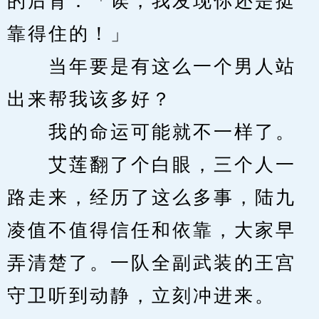
的后背：「诶，我发现你还是挺
靠得住的！」
　　当年要是有这么一个男人站
出来帮我该多好？
　　我的命运可能就不一样了。
　　艾莲翻了个白眼，三个人一
路走来，经历了这么多事，陆九
凌值不值得信任和依靠，大家早
弄清楚了。一队全副武装的王宫
守卫听到动静，立刻冲进来。