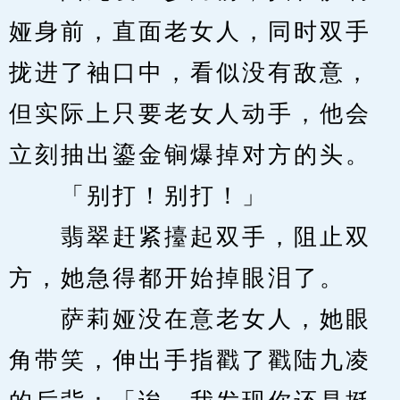
娅身前，直面老女人，同时双手
拢进了袖口中，看似没有敌意，
但实际上只要老女人动手，他会
立刻抽出鎏金锏爆掉对方的头。
　　「别打！别打！」
　　翡翠赶紧擡起双手，阻止双
方，她急得都开始掉眼泪了。
　　萨莉娅没在意老女人，她眼
角带笑，伸出手指戳了戳陆九凌