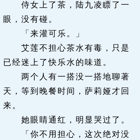
　　侍女上了茶，陆九凌瞟了一
眼，没有碰。
　　「来灌可乐。」
　　艾莲不担心茶水有毒，只是
已经迷上了快乐水的味道。
　　两个人有一搭没一搭地聊著
天，等到晚餐时间，萨莉娅才回
来。
　　她眼睛通红，明显哭过了。
　　「你不用担心，这次绝对没