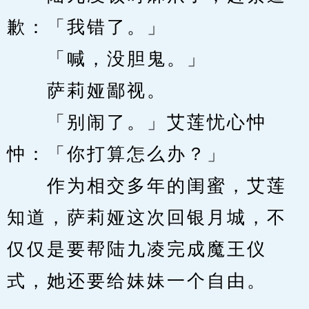
歉：「我错了。」
　　「喊，没胆鬼。」
　　萨莉娅鄙视。
　　「别闹了。」艾莲忧心忡
忡：「你打算怎么办？」
　　作为相交多年的闺蜜，艾莲
知道，萨莉娅这次回银月城，不
仅仅是要帮陆九凌完成魔王仪
式，她还要给妹妹一个自由。