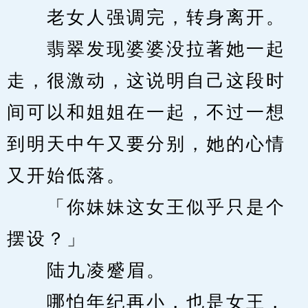
　　老女人强调完，转身离开。
　　翡翠发现婆婆没拉著她一起
走，很激动，这说明自己这段时
间可以和姐姐在一起，不过一想
到明天中午又要分别，她的心情
又开始低落。
　　「你妹妹这女王似乎只是个
摆设？」
　　陆九凌蹙眉。
　　哪怕年纪再小，也是女王，