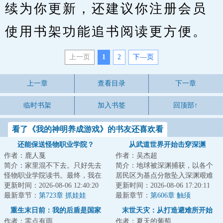
续为你更新，还建议你注册会员
使用书架功能追书阅读更方便。
上一页
1
2
下—页
上一章
查看目录
下一章
临时书架
加入书签
回顶部↑
看了《我的神明养成游戏》的书友还喜欢看
还能保送怪物职业学院？
从武道世界开始击穿深渊
作者：鹿人戛
作者：吴杰超
简介：家里混不下去。只好先去
简介：地球被深渊捕获，以各个
怪物职业学院读书。最终，我在
居民区为基点分散坠入深渊艰难
大家一声声天才的称赞中迷失了
更新时间：2026-08-06 12:40:20
求生，幸存者一边要面对深渊的
更新时间：2026-08-06 17:20:11
自己，走上了不...
最新章节：
第723章 抓娃娃
恶劣环境，一边...
最新章节：
第606章 触须
重生末日前：我的后盾是国家
末世天灾：从打造避难所开始
作者：零点有雨
作者：夏天的葡萄