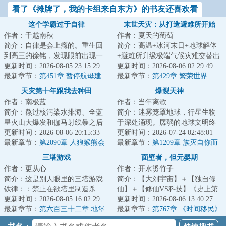
看了《摊牌了，我的卡组来自东方》的书友还喜欢看
这个学霸过于自律
末世天灾：从打造避难所开始
作者：千越南秋
作者：夏天的葡萄
简介：自律是会上瘾的。重生回
简介：高温+冰河末日+地球解体
到高三的徐铭，发现眼前出现一
+避难所升级极端气候灾难交替出
个职业面板，身为学生他获得了
更新时间：2026-08-05 23:15:29
现，地表生物灭绝，人类文明走
更新时间：2026-08-06 02:29:49
【绝对自律】天...
最新章节：
第451章 暂停航母建
向末日。苏武...
最新章节：
第429章 繁荣世界
造，国际上的反应
天灾第十年跟我去种田
爆裂天神
作者：南极蓝
作者：当年离歌
简介：熬过核污染水排海、全蓝
简介：迷雾笼罩地球，行星生物
星火山大爆发和伽马射线暴之后
于深处涌现。孱弱的地球文明终
的天灾第十年，夏青昂首挺胸走
更新时间：2026-08-06 20:15:33
于暴露于亿万种族目光之下。未
更新时间：2026-07-24 02:48:01
出安全区。谁都...
最新章节：
第2090章 人狼猴熊会
来一百年，原本...
最新章节：
第1209章 族灭自你而
议2
始，历史自你皆无。何憾之有？
三塔游戏
面壁者，但元婴期
作者：更从心
作者：开水烫竹子
简介：这是别人眼里的三塔游戏
简介：【大刘宇宙】＋【独自修
铁律：：禁止在欲塔里制造杀
仙】＋【修仙VS科技】《史上第
戮，欲塔是一座充满爱的塔，请
更新时间：2026-08-05 16:02:29
一面壁者肯定是罗辑啊》《希恩
更新时间：2026-08-06 13:40:27
用爱来攀登欲塔。...
最新章节：
第六百三十二章 地堡
斯吗？思想钢印...
最新章节：
第767章 《时间移民》
众人的努力。
（二）