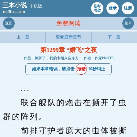
三本小说
手机版
临时
登录
注册
书架
m.3bxs.com
免费阅读
返回
菜单
上一章
查看最新章节
下一章
第1299章 “婚飞”之夜
作品：摊牌了，我的卡组来自东方
作者：作家kbdLT0
如果本章错误，请点击
报错
10秒纠正
　　...
　　联合舰队的炮击在撕开了虫
群的阵列。
　　前排守护者庞大的虫体被撕