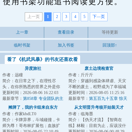
使用书架功能追书阅读更方便。
上一页
1
2
3
4
5
下—页
上一章
查看目录
等待更新
临时书架
加入书签
回顶部↑
看了《机武风暴》的书友还喜欢看
异度旅社
废土边境检查官
作者：远瞳
作者：斤斤斤
简介：在日常之下，在理性尽
简介：穿越到感染体肆虐、天灾
头，在你所熟悉的世界之外是你
不断的废土，程野成为了幸福城
从未想象过的风景。当于生第一
更新时间：2026-08-06 16:22:03
的边境检查官。每一个想要加入
更新时间：2026-08-05 11:25:16
次打开那扇门的时...
最新章节：
第858章 专业团队的主
幸福城的幸存者...
最新章节：
第五百九十五章 惊天
观能动性
喜讯，退出舞台！
摊牌了，我的卡组来自东方
从文明晋升考核开始装天才
作者：作家kbdLT0
作者：临海墨
简介：卡牌异界，斗域碰撞，卡
简介：【伪天才流】【智商在
师为尊！哥布林扩展包；血族扩
线】林毅：目前为止，应该没什
展包；巨龙扩展包.......而穿越来
更新时间：2026-08-05 22:10:49
么我领悟不了的，如果有，稍稍
更新时间：2026-08-06 00:48:29