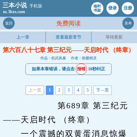
三本小说
手机版
临时
登录
注册
书架
m.3bxs.com
免费阅读
返回
菜单
上一章
查看最新章节
等待更新
第六百八十七章 第三纪元——天启时代 （终章）
作品：机武风暴
作者：骷髅精灵
如果本章错误，请点击
报错
10秒纠正
上一页
1
2
3
4
5
下—页
            　　第689章 第三纪元
——天启时代 （终章）
　　一个震撼的双黄蛋消息惊爆