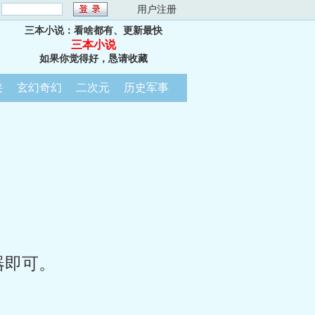
：
用户注册
三本小说：看啥都有、更新最快
三本小说
如果你觉得好，恳请收藏
侠
玄幻奇幻
二次元
历史军事
器即可。