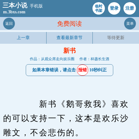
三本小说
手机版
临时
登录
注册
书架
m.3bxs.com
免费阅读
返回
菜单
上一章
查看最新章节
等待更新
新书
作品：从观众席走向娱乐圈
作者：杯盏长生酒
如果本章错误，请点击
报错
10秒纠正
　　　　新书《鹅哥救我》喜欢
的可以支持一下，这本是欢乐沙
雕文，不会悲伤的。