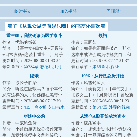
临时书架
加入书签
回顶部↑
看了《从观众席走向娱乐圈》的书友还喜欢看
重生08，我被确诊为医学泰斗
领袖
作者：忧伤的饭饭
作者：三脚架
简介：【医生文+单女主+无系统
简介：如果你正面临破产，那么
+日常发糖+恋爱】重生，江河手
这本书或许会成为你拯救自己和
握领先二十年的医学技术。那一
更新时间：2026-08-08 01:43:34
家庭的指导手册。---...
更新时间：2026-08-07 17:31:37
年，医学界对癌...
最新章节：
第384章 敏感肌江河
最新章节：
第66章 我保证
隐蛾
1996：从行政总厨开始
作者：徐公子胜治
作者：风雪钓鱼人
简介：听说过隐蛾吗？每个年代
简介：【美食文】+【年代文】+
总有这样的人，仿佛能在黑暗中
【多女主】+【厨房职场】曾经新
穿行不留形迹，凭空出现又倏然
更新时间：2026-08-06 07:17:29
式融合菜掌门人陈芝虎重生了。
更新时间：2026-08-08 00:51:23
消失。存在且未...
最新章节：
415、今夕昨夕山与水
看着眼前的破...
最新章节：
第647章 外界的觊觎
华娱申公豹
从满仓A股开始成为资本
作者：中贰钓鱼佬
作者：辣条鲨手
简介：小镇做题家沈公报猝死重
简介：一场犹太资本精心策划的
生，却意外获得申公豹的传承，
空难，让世界顶级资管公司，桥