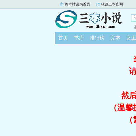
将本站设为首页
收藏三本官网
首页
书库
排行榜
完本
女生
然
（温馨
（