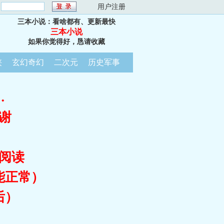
：
用户注册
三本小说：看啥都有、更新最快
三本小说
如果你觉得好，恳请收藏
侠
玄幻奇幻
二次元
历史军事
…
谢
阅读
能正常）
后）