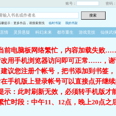
账号：
密码
温馨提示：更多作品，请搜索查找
临时书架
我的书架
言情
灵异悬疑
科幻未来
都市重生
游戏竞技
仙侠武
当前电脑板网络繁忙，内容加载失败…
请改用手机浏览器访问即可正常……，谢
建议您注册个帐号，把书添加到书签，
后在手机版上登录帐号可以直接点开继续
提示：此时刷新无效，必须转手机版才
繁忙时段：中午11、12点，晚上20点之