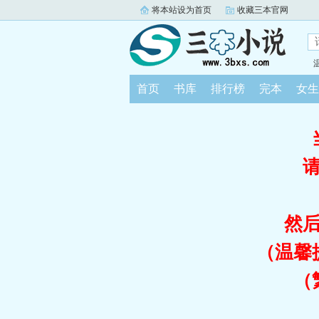
将本站设为首页
收藏三本官网
首页
书库
排行榜
完本
女生
然
（温馨
（