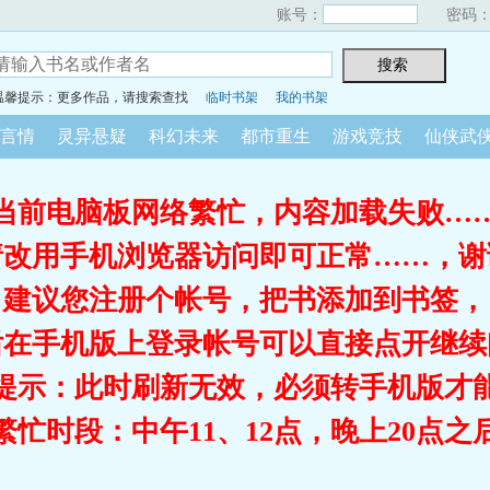
账号：
密码
温馨提示：更多作品，请搜索查找
临时书架
我的书架
言情
灵异悬疑
科幻未来
都市重生
游戏竞技
仙侠武
当前电脑板网络繁忙，内容加载失败…
请改用手机浏览器访问即可正常……，谢
建议您注册个帐号，把书添加到书签，
后在手机版上登录帐号可以直接点开继续
提示：此时刷新无效，必须转手机版才
繁忙时段：中午11、12点，晚上20点之