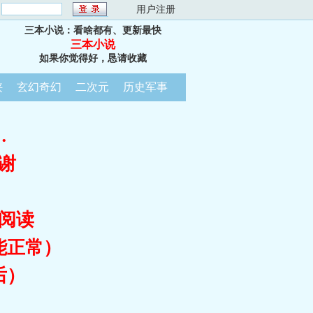
：
用户注册
三本小说：看啥都有、更新最快
三本小说
如果你觉得好，恳请收藏
侠
玄幻奇幻
二次元
历史军事
…
谢
阅读
能正常）
后）