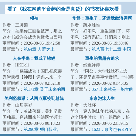
看了《我在网购平台薅的全是真货》的书友还喜欢看
领袖
华娱：重生了，还逼我做渣男啊
作者：三脚架
作者：跳水蛙蛙
简介：如果你正面临破产，那么
简介：好消息：重生回到了。坏
这本书或许会成为你拯救自己和
消息：没有系统。好消息：刚上
家庭的指导手册。---...
更新时间：2026-08-06 19:42:58
高三。坏消息：统考分数。好消
更新时间：2026-08-06 19:30:46
最新章节：
第64章 人群之上
息：家里挺有钱...
最新章节：
第八百七十二章 中国
版《2001太空漫游》
人在半岛：我成了锦鲤
重生的我超有追求
作者：HKDoll
作者：鲸鱼禅师
简介：「赐福成功！国民初恋裴
简介：“阿公，大学我就不去念
秀智获得【神图】词条未来一个
了，还是早点寻事情做吧。”“书哪
月镜头表现力max，直拍神图出圈
更新时间：2026-08-07 02:52:18
能不念？做人要有追求，念了大
更新时间：2026-08-02 01:43:35
概率暴涨！」...
最新章节：
第171章 吸干未来的西
学，就有机...
最新章节：
357 上来就是一炮大的
蒙斯门徒计划
美利坚权猎：从西点军校到总统
东京泡沫人生
作者：山居寒岁
作者：大肚杯
简介：年，冷战落幕，美利坚帝
简介：穿入泡沫年代的东京，在
国独霸。穿越而来的法医学硕士
这个陌生时代，唯一熟悉的，松
卢克，正懵逼的站在西点军校的
更新时间：2026-08-06 00:18:23
田圣子、中森明菜、工藤静
更新时间：2026-08-06 23:59:15
阅兵场上。本想...
最新章节：
第296章 狮门影业。
香.........
最新章节：
1623，政客也有KPI？
《我是山姆》。（求月票！）
完成还有奖金呢！！