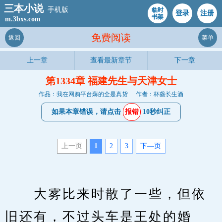
三本小说
手机版
临时
登录
注册
书架
m.3bxs.com
免费阅读
返回
菜单
上一章
查看最新章节
下一章
第1334章 福建先生与天津女士
作品：我在网购平台薅的全是真货
作者：杯盏长生酒
如果本章错误，请点击
报错
10秒纠正
上一页
1
2
3
下—页
　　大雾比来时散了一些，但依
旧还有，不过头车是王处的婚