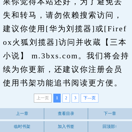
果你觉得本站还好，为了避免丢
失和转马，请勿依赖搜索访问，
建议你使用[华为刘揽器]或[Firef
ox火狐刘揽器]访问并收蔵【三本
小说】 m.3bxs.com。我们将会持
续为你更新，还建议你注册会员
使用书架功能追书阅读更方便。
上一页
1
2
3
下—页
上一章
查看目录
下一章
临时书架
加入书签
回顶部↑