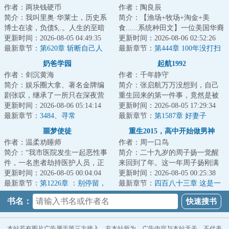
作者：两块钱硬币
作者：陶良辰
福
简介：我叫里奥·华莱士，历史系
简介：【渔场+牧场+淘金+美
博士在读，负债$,.。人生的至暗
食......系统种田文】一位美国华裔
时刻，我失业了，原因是我在网
更新时间：2026-08-05 04:49:35
UP主参加荒野求生，挑战赢下百
更新时间：2026-08-06 02:52:26
上喷了一家...
最新章节：
第620章 斩断自己人
万美元大奖，...
最新章节：
第444章 100年没打扫
过的地下宝库！子乍弄鸟、曜变
奶爸学园
起航1992
天目！
作者：剑沉黄海
作者：千年静守
简介：娱乐圈大拿、著名金牌编
简介：张启航万万没想到，自己
剧张叹，继承了一所只在深夜营
重生回来的第一件事，竟然是被
业的幼儿园，想关关不了，因为
更新时间：2026-08-06 05:14:14
逼着帮单位背黑锅……...
更新时间：2026-08-05 17:29:34
小朋友实在太可...
最新章节：
3484、寻常
最新章节：
第1587章 好妻子
噩梦使徒
重生2015，高中开始做男神
作者：温柔劝睡师
作者：周一口鸟
简介：“我市医院发生一起恶性事
简介：二十九岁的周子扬一觉醒
件，一名患者劫持医护人员，正
来回到了年。这一年周子扬刚满
在与警方对峙......”杨逍关闭电视
更新时间：2026-08-05 00:04:04
十八岁，在县一中高三一班就
更新时间：2026-08-05 00:25:38
机，下一...
最新章节：
第1226章 ：别停留，
读。这一年的夏天...
最新章节：
四百八十三章 这是一
莫回头
场战争
书名：
本站若有图片广告属于第三方接入，非本站所为，广告内容与本站无关，不代表