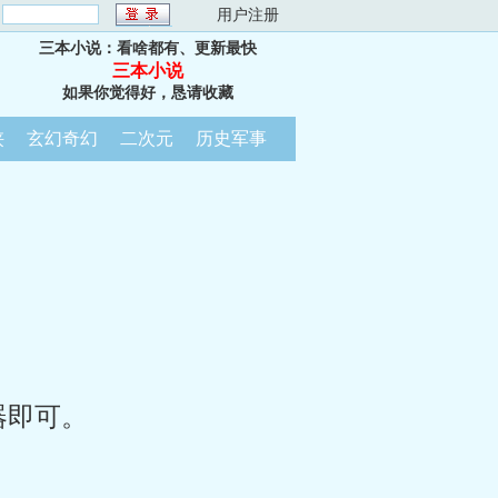
：
用户注册
三本小说：看啥都有、更新最快
三本小说
如果你觉得好，恳请收藏
侠
玄幻奇幻
二次元
历史军事
器即可。