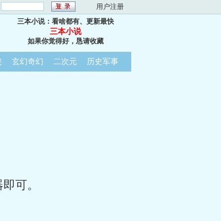
：
用户注册
三本小说：看啥都有、更新最快
三本小说
如果你觉得好，恳请收藏
侠
玄幻奇幻
二次元
历史军事
器即可。