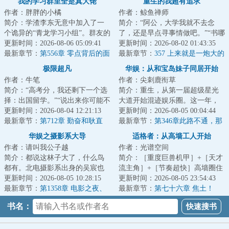
我的学习群里全是真大佬
重生的我超有追求
作者：胖胖的小橘
作者：鲸鱼禅师
简介：学渣李东无意中加入了一
简介：“阿公，大学我就不去念
个诡异的“青龙学习小组”。群友的
了，还是早点寻事情做吧。”“书哪
名字都十分复古，像是什么“艾萨
更新时间：2026-08-06 05:09:41
能不念？做人要有追求，念了大
更新时间：2026-08-02 01:43:35
克·牛顿...
最新章节：
第556章 零点背后的面
学，就有机...
最新章节：
357 上来就是一炮大的
（万字）
极限超凡
华娱：从和宝岛妹子同居开始
作者：牛笔
作者：尖刺鹿衔草
简介：“高考分，我还剩下一个选
简介：重生，从第一届超级星光
择：出国留学。”“说出来你可能不
大道开始混迹娱乐圈。这一年，
信，我是个超凡者。”...
更新时间：2026-08-04 12:21:13
周王陶林如日中天；这一年，众
更新时间：2026-08-05 00:04:44
最新章节：
第712章 勤奋和耿直
多花刚展露头角...
最新章节：
第346章此路不通，那
我就用美人计！
华娱之摄影系大导
适格者：从高墙工人开始
作者：请叫我公子越
作者：光谱空间
简介：都说这林子大了，什么鸟
简介：［重度巨兽机甲］+［天才
都有。北电摄影系出身的吴宸也
流主角］+［节奏超快］高墙圈住
想看看，这个光怪陆离的电影圈
更新时间：2026-08-05 10:28:15
了人类最后的文明，也圈住了真
更新时间：2026-08-05 23:54:43
里，究竟都有些...
最新章节：
第1358章 电影之夜、
相。钟墨穿越...
最新章节：
第七十六章 焦土！
吴总还挺感兴趣的
书名：