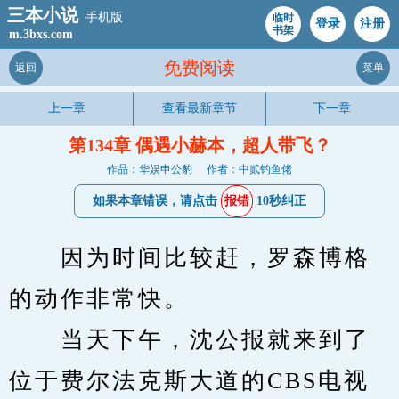
三本小说
手机版
临时
登录
注册
书架
m.3bxs.com
免费阅读
返回
菜单
上一章
查看最新章节
下一章
第134章 偶遇小赫本，超人带飞？
作品：华娱申公豹
作者：中贰钓鱼佬
如果本章错误，请点击
报错
10秒纠正
　　因为时间比较赶，罗森博格
的动作非常快。
　　当天下午，沈公报就来到了
位于费尔法克斯大道的CBS电视