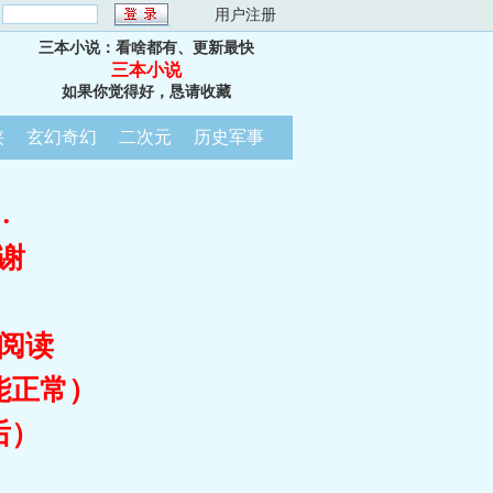
：
用户注册
三本小说：看啥都有、更新最快
三本小说
如果你觉得好，恳请收藏
侠
玄幻奇幻
二次元
历史军事
…
谢
阅读
能正常）
后）