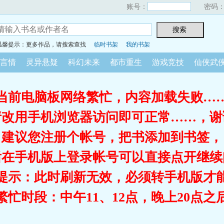
账号：
密码
温馨提示：更多作品，请搜索查找
临时书架
我的书架
言情
灵异悬疑
科幻未来
都市重生
游戏竞技
仙侠武
当前电脑板网络繁忙，内容加载失败…
请改用手机浏览器访问即可正常……，谢
建议您注册个帐号，把书添加到书签，
后在手机版上登录帐号可以直接点开继续
提示：此时刷新无效，必须转手机版才
繁忙时段：中午11、12点，晚上20点之