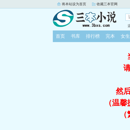
将本站设为首页
收藏三本官网
首页
书库
排行榜
完本
女生
然
（温馨
（