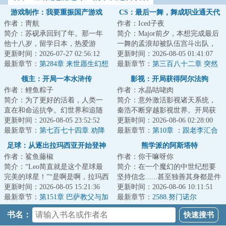
游戏制作：我要重振国产游戏
CS：最后一舞，舞成职业通天代
作者：靑航
作者：Iced子夜
简介：苏砚承回到了年。那一年
简介：Major前夕，本想完成最后
他十八岁，留学日本，热爱游
一舞的孟浪却被队伍宫斗出队，
戏，怒怼科乐美。那一年，他开
更新时间：2026-07-27 02:56:12
前途一片迷茫之际忽然觉醒了
更新时间：2026-08-05 01:41:07
始对未来有好多奢...
最新章节：
第284章 来世愿生幻想
《Goat养成系统...
最新章节：
第三百八十二章 突然
乡（4K）
的陀螺！
领主：开局一本水浒传
影视：开局获得阿尔法狗
作者：鲤鱼粽子
作者：水晶咕咾肉
简介：为了更好的活着，人类一
简介：意外激活影视诸天系统，
直在和命运抗争。幻世界和追随
秦浩不断穿越影视世界。开局获
者的出现，人类进入了领主时
更新时间：2026-08-05 23:52:52
得阿尔法狗，拥有强大的计算能
更新时间：2026-08-06 02:28:00
代。领主也就是职...
最新章节：
第七百七十四章 劝降
力跟记忆力，关...
最新章节：
第10章 ：跟老李汇合
足球：从逐出拉玛西亚开始登神
熊学派的阿斯塔特
作者：鲨鱼藤椒
作者：你干嘛呀你
简介：“Leo简直就是这个星球最
简介：在一个魔幻的中世纪想要
完美的球星！”“是啊是啊，拉玛西
坚持信念......甚至独善其身都是件
亚天才，巴萨王储，号球衣，简
更新时间：2026-08-05 15:21:36
难事。因为这里的平民并不淳
更新时间：2026-08-06 10:11:51
直就是马...
最新章节：
第151章 巴萨教父与加
朴，他们愚昧...
最新章节：
2588.努门诺尔
泰的过往？出征威斯特法伦！矛
书名：
与矛的巅峰对决！