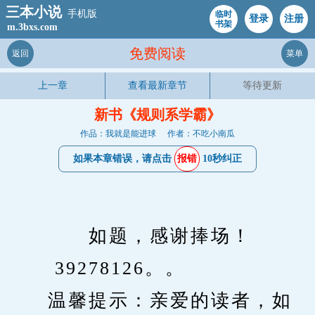
三本小说
手机版
临时
登录
注册
书架
m.3bxs.com
免费阅读
返回
菜单
上一章
查看最新章节
等待更新
新书《规则系学霸》
作品：我就是能进球
作者：不吃小南瓜
如果本章错误，请点击
报错
10秒纠正
　　　　如题，感谢捧场！
　　 39278126。。
　　温馨提示：亲爱的读者，如