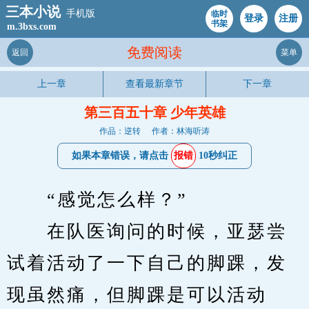
三本小说
手机版
临时
登录
注册
书架
m.3bxs.com
免费阅读
返回
菜单
上一章
查看最新章节
下一章
第三百五十章 少年英雄
作品：逆转
作者：林海听涛
如果本章错误，请点击
报错
10秒纠正
　　“感觉怎么样？”
　　在队医询问的时候，亚瑟尝
试着活动了一下自己的脚踝，发
现虽然痛，但脚踝是可以活动