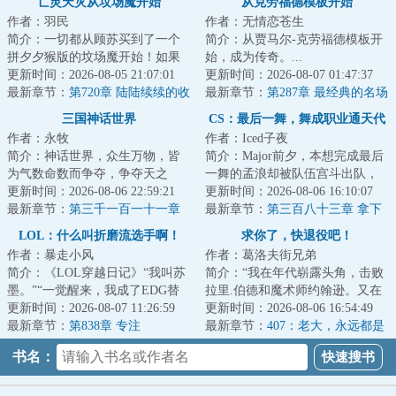
亡灵天灾从坟场魔开始
从克劳福德模板开始
作者：羽民
作者：无情恋苍生
简介：一切都从顾苏买到了一个
简介：从贾马尔-克劳福德模板开
拼夕夕猴版的坟场魔开始！如果
始，成为传奇。...
不想死在游戏里，就要想办法拼
更新时间：2026-08-05 21:07:01
更新时间：2026-08-07 01:47:37
命！拾荒、战斗...
最新章节：
第720章 陆陆续续的收
最新章节：
第287章 最经典的名场
获（加更求全订）
面（求订阅！！！）
三国神话世界
CS：最后一舞，舞成职业通天代
作者：永牧
作者：Iced子夜
简介：神话世界，众生万物，皆
简介：Major前夕，本想完成最后
为气数命数而争夺，争夺天之
一舞的孟浪却被队伍宫斗出队，
运，臣之运，道之运，争为人上
更新时间：2026-08-06 22:59:21
前途一片迷茫之际忽然觉醒了
更新时间：2026-08-06 16:10:07
人，但求长生不死...
最新章节：
第三千一百一十一章
《Goat养成系统...
最新章节：
第三百八十三章 拿下
【迎天子还洛阳】
图一，什么叫无为而治的指挥艺
LOL：什么叫折磨流选手啊！
求你了，快退役吧！
术啊！
作者：暴走小风
作者：葛洛夫街兄弟
简介：《LOL穿越日记》“我叫苏
简介：“我在年代崭露头角，击败
墨。”“一觉醒来，我成了EDG替
拉里.伯德和魔术师约翰逊。又在
补上单。”“教练阿布居然叫我赶紧
更新时间：2026-08-07 11:26:59
年代统治一切，压制了迈克尔.乔
更新时间：2026-08-06 16:54:49
上场。”...
最新章节：
第838章 专注
丹和查尔斯...
最新章节：
407：老大，永远都是
老大
书名：