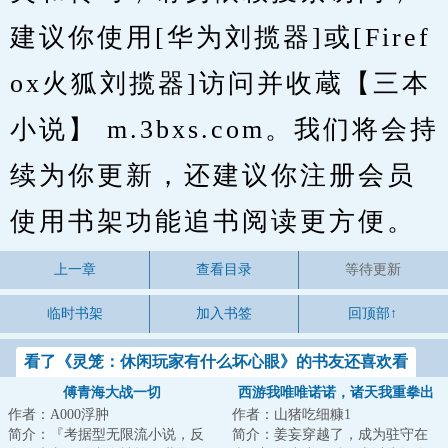
建议你使用[华为刘揽器]或[Firef
ox火狐刘揽器]访问并收蔵【三本
小说】 m.3bxs.com。我们将会持
续为你更新，还建议你注册会员
使用书架功能追书阅读更方便。
上一章
查看目录
等待更新
临时书架
加入书签
回顶部↑
看了《灵笼：休闲玩家有什么坏心眼》的书友还喜欢看
傅青海大战一切
西游我唯唯诺诺，诸天我重拳出
作者：A000浮肿
作者：山猪吃细糠1
击
简介：『考据型无限流小说，反
简介：姜妄穿越了，成为驻守在