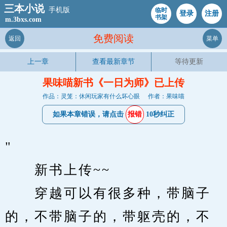
三本小说
手机版
临时
登录
注册
书架
m.3bxs.com
免费阅读
返回
菜单
上一章
查看最新章节
等待更新
果味喵新书《一日为师》已上传
作品：灵笼：休闲玩家有什么坏心眼
作者：果味喵
如果本章错误，请点击
报错
10秒纠正
"                                         
　　新书上传~~
　　穿越可以有很多种，带脑子
的，不带脑子的，带躯壳的，不