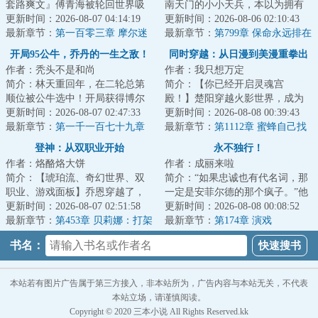
套路爽文』傅青海被轮回世界吸
南天门的小小天兵，本以为拥有
入了，当他目睹了异形大战食死
更新时间：2026-08-07 04:14:19
造化玉碟碎片已经是最大的金手
更新时间：2026-08-06 02:10:43
徒、绝地武士大...
最新章节：
第一百零三章 摩尔迷
指...直到某天...
最新章节：
第799章 保命永远排在
踪
第一位！
开局95公牛，乔丹的一生之敌！
同时穿越：从日漫到美漫重拳出
作者：秃头不是和尚
作者：我只想万定
击
简介：林天重回年，在二轮总第
简介：【你已经开启灵魂宫
顺位被公牛选中！开局获得博尔
殿！】楚阳穿越火影世界，成为
特、汤姆·布拉迪、梅威瑟三人天
更新时间：2026-08-07 02:47:33
千手一族一员，但似乎穿越的有
更新时间：2026-08-08 00:39:43
赋技术！于是...
最新章节：
第一千一百七十九章
点早，穿越忍村都还...
最新章节：
第1112章 蜜蜂自己找
湖人专属的冲击波式进攻潮！
登神：从双职业开始
永不独行！
作者：烙酪烙大饼
作者：成丽来啦
简介：【琥珀流、奇幻世界、双
简介：“如果忠诚也有代名词，那
职业、游戏面板】乔恩穿越了，
一定是安菲尔德的那个疯子。”他
穿越进他所玩的游戏《伊诺》之
更新时间：2026-08-07 02:51:58
是足坛的异类，是媒体口诛笔伐
更新时间：2026-08-08 00:08:52
中，成了一个被...
最新章节：
第453章 贝莉娜：打架
的暴徒，是...
最新章节：
第174章 演戏
怎么能不带我？
书名：
本站若有图片广告属于第三方接入，非本站所为，广告内容与本站无关，不代表
本站立场，请谨慎阅读。
Copyright © 2020 三本小说 All Rights Reserved.kk