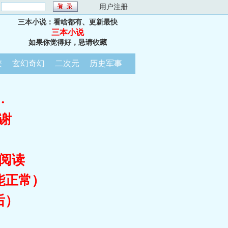
：
用户注册
三本小说：看啥都有、更新最快
三本小说
如果你觉得好，恳请收藏
侠
玄幻奇幻
二次元
历史军事
…
谢
阅读
能正常）
后）