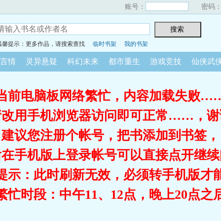
账号：
密码
温馨提示：更多作品，请搜索查找
临时书架
我的书架
言情
灵异悬疑
科幻未来
都市重生
游戏竞技
仙侠武
当前电脑板网络繁忙，内容加载失败…
请改用手机浏览器访问即可正常……，谢
建议您注册个帐号，把书添加到书签，
后在手机版上登录帐号可以直接点开继续
提示：此时刷新无效，必须转手机版才
繁忙时段：中午11、12点，晚上20点之