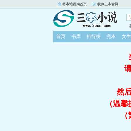
将本站设为首页
收藏三本官网
首页
书库
排行榜
完本
女生
然
（温馨
（