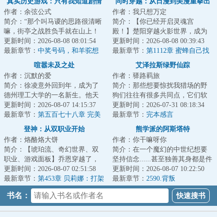
真实历史游戏：只有我知道剧情
同时穿越：从日漫到美漫重拳出
作者：余弦公式
作者：我只想万定
击
简介：“那个叫马谡的思路很清晰
简介：【你已经开启灵魂宫
嘛，街亭之战胜负手就在山上！
殿！】楚阳穿越火影世界，成为
连山都不敢占的，都是庸才，根
更新时间：2026-08-08 08:01:54
千手一族一员，但似乎穿越的有
更新时间：2026-08-08 00:39:43
本不足为虑！...
最新章节：
中奖号码，和羊驼想
点早，穿越忍村都还...
最新章节：
第1112章 蜜蜂自己找
的新活动
喧嚣未及之处
艾泽拉斯绿野仙踪
作者：沉默的爱
作者：驿路羁旅
简介：徐凌意外回到年，成为了
简介：那些想要惊扰我猎场的野
德州理工大学的一名新生。他天
狗们往往有很多共同点，它们软
赋异禀，却鲜为人知。那时，传
更新时间：2026-08-07 14:15:37
弱、鲁莽、怯懦...甚至不好吃，可
更新时间：2026-07-31 08:18:34
奇教练鲍勃·奈...
最新章节：
第五百七十八章 完美
在大自然的...
最新章节：
完本感言
无缺的个人秀
登神：从双职业开始
熊学派的阿斯塔特
作者：烙酪烙大饼
作者：你干嘛呀你
简介：【琥珀流、奇幻世界、双
简介：在一个魔幻的中世纪想要
职业、游戏面板】乔恩穿越了，
坚持信念......甚至独善其身都是件
穿越进他所玩的游戏《伊诺》之
更新时间：2026-08-07 02:51:58
难事。因为这里的平民并不淳
更新时间：2026-08-07 10:22:50
中，成了一个被...
最新章节：
第453章 贝莉娜：打架
朴，他们愚昧...
最新章节：
2590.背叛
怎么能不带我？
书名：