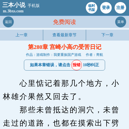
三本小说
手机版
临时
登录
注册
书架
m.3bxs.com
免费阅读
返回
菜单
上一章
查看最新章节
下一章
第280章 宫崎小高の受苦日记
作品：游戏制作：我要重振国产游戏
作者：靑航
如果本章错误，请点击
报错
10秒纠正
　　心里惦记着那几个地方，小
林雄介果然又回去了。
　　那些未曾抵达的洞穴，未曾
走过的道路，也都在摸索出下劈