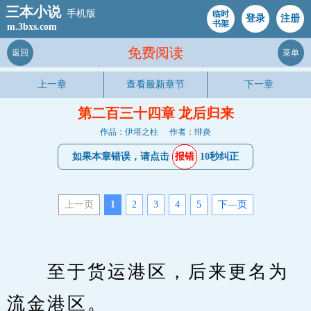
三本小说
手机版
临时
登录
注册
书架
m.3bxs.com
免费阅读
返回
菜单
上一章
查看最新章节
下一章
第二百三十四章 龙后归来
作品：伊塔之柱
作者：绯炎
如果本章错误，请点击
报错
10秒纠正
上一页
1
2
3
4
5
下—页
　　至于货运港区，后来更名为
流金港区。