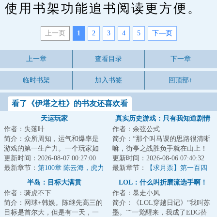
使用书架功能追书阅读更方便。
上一页
1
2
3
4
5
下—页
上一章
查看目录
下一章
临时书架
加入书签
回顶部↑
看了《伊塔之柱》的书友还喜欢看
天运玩家
真实历史游戏：只有我知道剧情
作者：失落叶
作者：余弦公式
简介：众所周知，运气和爆率是
简介：“那个叫马谡的思路很清晰
游戏的第一生产力。一个玩家如
嘛，街亭之战胜负手就在山上！
果失去运气，将举步维艰。而
更新时间：2026-08-07 00:27:00
连山都不敢占的，都是庸才，根
更新时间：2026-08-06 07:40:32
我，气运加身，天...
最新章节：
第100章 陈云海，虎力
本不足为虑！...
最新章节：
【求月票】第一百四
lv4！（2更）
十八章 名望结算！
半岛：目标大满贯
LOL：什么叫折磨流选手啊！
作者：骑虎不下
作者：暴走小风
简介：网球+韩娱。陈继先高三的
简介：《LOL穿越日记》“我叫苏
目标是首尔大，但是有一天，一
墨。”“一觉醒来，我成了EDG替