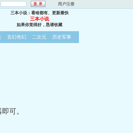
：
用户注册
三本小说：看啥都有、更新最快
三本小说
如果你觉得好，恳请收藏
侠
玄幻奇幻
二次元
历史军事
器即可。