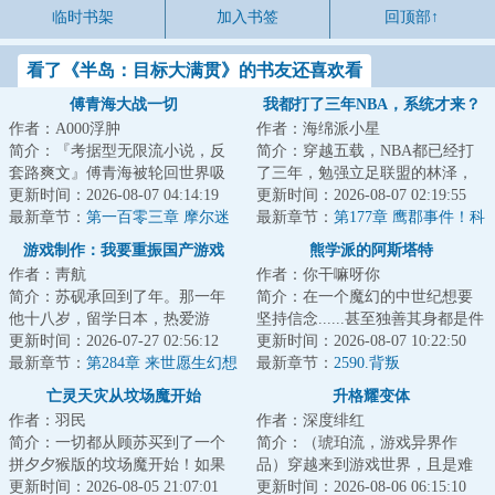
临时书架
加入书签
回顶部↑
看了《半岛：目标大满贯》的书友还喜欢看
傅青海大战一切
我都打了三年NBA，系统才来？
作者：A000浮肿
作者：海绵派小星
简介：『考据型无限流小说，反
简介：穿越五载，NBA都已经打
套路爽文』傅青海被轮回世界吸
了三年，勉强立足联盟的林泽，
入了，当他目睹了异形大战食死
更新时间：2026-08-07 04:14:19
正计划着刷刷数据，再拿一份合
更新时间：2026-08-07 02:19:55
徒、绝地武士大...
最新章节：
第一百零三章 摩尔迷
同的时候，系统...
最新章节：
第177章 鹰郡事件！科
踪
比：沙克也干了，但林没干过！
游戏制作：我要重振国产游戏
熊学派的阿斯塔特
【求订阅】
作者：靑航
作者：你干嘛呀你
简介：苏砚承回到了年。那一年
简介：在一个魔幻的中世纪想要
他十八岁，留学日本，热爱游
坚持信念......甚至独善其身都是件
戏，怒怼科乐美。那一年，他开
更新时间：2026-07-27 02:56:12
难事。因为这里的平民并不淳
更新时间：2026-08-07 10:22:50
始对未来有好多奢...
最新章节：
第284章 来世愿生幻想
朴，他们愚昧...
最新章节：
2590.背叛
乡（4K）
亡灵天灾从坟场魔开始
升格耀变体
作者：羽民
作者：深度绯红
简介：一切都从顾苏买到了一个
简介：（琥珀流，游戏异界作
拼夕夕猴版的坟场魔开始！如果
品）穿越来到游戏世界，且是难
不想死在游戏里，就要想办法拼
更新时间：2026-08-05 21:07:01
度最高、生存环境最恶劣的两极
更新时间：2026-08-06 06:15:10