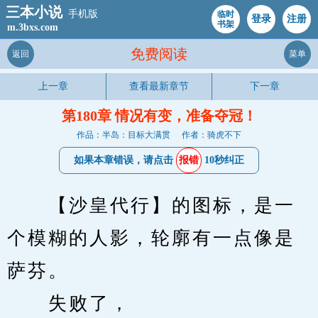
三本小说
手机版
临时
登录
注册
书架
m.3bxs.com
免费阅读
返回
菜单
上一章
查看最新章节
下一章
第180章 情况有变，准备夺冠！
作品：半岛：目标大满贯
作者：骑虎不下
如果本章错误，请点击
报错
10秒纠正
　　【沙皇代行】的图标，是一
个模糊的人影，轮廓有一点像是
萨芬。
　　失败了，