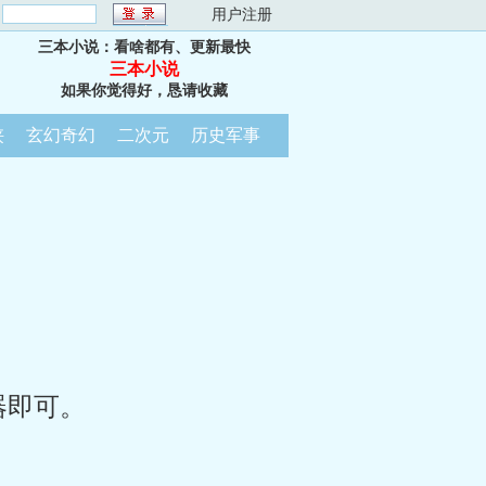
：
用户注册
三本小说：看啥都有、更新最快
三本小说
如果你觉得好，恳请收藏
侠
玄幻奇幻
二次元
历史军事
器即可。