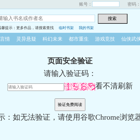
账号：
密码
温馨提示：更多作品，请搜索查找
临时书架
我的书架
言情
灵异悬疑
科幻未来
都市重生
游戏竞技
仙侠武
页面安全验证
请输入验证码：
看不清刷新
示：如无法验证，请使用谷歌Chrome浏览