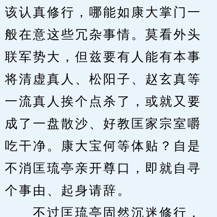
该认真修行，哪能如康大掌门一
般在意这些冗杂事情。莫看外头
联军势大，但兹要有人能有本事
将清虚真人、松阳子、赵玄真等
一流真人挨个点杀了，或就又要
成了一盘散沙、好教匡家宗室嚼
吃干净。康大宝何等体贴？自是
不消匡琉亭亲开尊口，即就自寻
个事由、起身请辞。
　　不过匡琉亭固然沉迷修行，