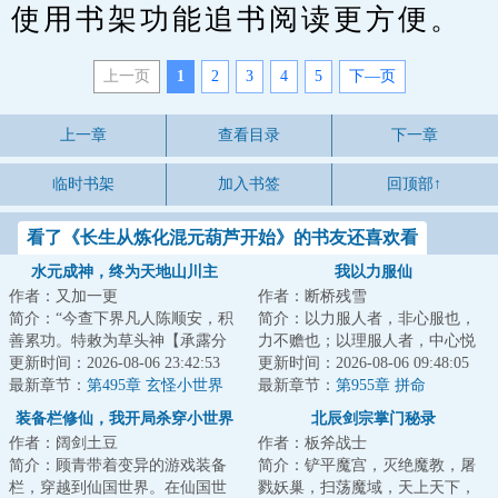
使用书架功能追书阅读更方便。
上一页
1
2
3
4
5
下—页
上一章
查看目录
下一章
临时书架
加入书签
回顶部↑
看了《长生从炼化混元葫芦开始》的书友还喜欢看
水元成神，终为天地山川主
我以力服仙
作者：又加一更
作者：断桥残雪
简介：“今查下界凡人陈顺安，积
简介：以力服人者，非心服也，
善累功。特敕为草头神【承露分
力不赡也；以理服人者，中心悦
水兵】，赐草箓一枚，提拔神
更新时间：2026-08-06 23:42:53
而诚服也。不过仙人往往不讲
更新时间：2026-08-06 09:48:05
职。”“多谢大...
最新章节：
第495章 玄怪小世界
理……...
最新章节：
第955章 拼命
装备栏修仙，我开局杀穿小世界
北辰剑宗掌门秘录
作者：阔剑土豆
作者：板斧战士
简介：顾青带着变异的游戏装备
简介：铲平魔宫，灭绝魔教，屠
栏，穿越到仙国世界。在仙国世
戮妖巢，扫荡魔域，天上天下，