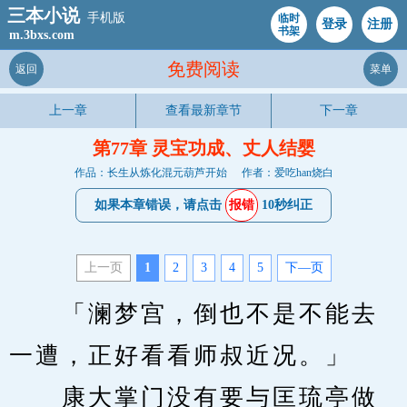
三本小说
手机版
临时
登录
注册
书架
m.3bxs.com
免费阅读
返回
菜单
上一章
查看最新章节
下一章
第77章 灵宝功成、丈人结婴
作品：长生从炼化混元葫芦开始
作者：爱吃han烧白
如果本章错误，请点击
报错
10秒纠正
上一页
1
2
3
4
5
下—页
　　「澜梦宫，倒也不是不能去
一遭，正好看看师叔近况。」
　　康大掌门没有要与匡琉亭做