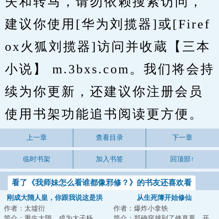
失和转马，请勿依赖搜索访问，
建议你使用[华为刘揽器]或[Firef
ox火狐刘揽器]访问并收蔵【三本
小说】 m.3bxs.com。我们将会持
续为你更新，还建议你注册会员
使用书架功能追书阅读更方便。
上一章
查看目录
下一章
临时书架
加入书签
回顶部↑
看了《我师妹怎么看谁都像邪修？》的书友还喜欢看
刚成大隋人皇，你跟我说这是洪
从生死簿开始修仙
作者：太墟衍
作者：爆炸小拿铁
荒
简介：重生大隋，成为太子杨
简介：郑确穿越到了修真界，开