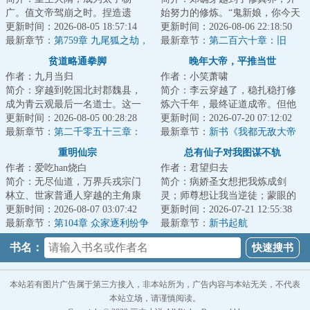
广。值文帝驾崩之时。捏造遗
始努力的修炼。“鬼新娘，你今天
诏，灵前登基，成为二世隋皇。
更新时间：2026-08-05 18:57:14
怎么什么都没做？”“灵石矿脉挖了
更新时间：2026-08-06 22:18:50
只是杨广发现这个大...
最新章节：
第759章 九尾狐之劫，
吗？”“...
最新章节：
第二百六十章：旧
大隋府卫军出动，上古九州再
事。（第二更！）
贫道略通拳脚
晚年大帝，平推当世
现！
作者：九月当归
作者：小笑萧啸
简介：穿越到乾国北封郡魏县，
简介：李云穿越了，稳扎稳打修
成为青云观最后一名道士。这一
炼六千年，最终证道成帝。但他
脉的道术有些难练，李言初只想
更新时间：2026-08-05 00:28:28
是一个很平庸的大帝。平不掉禁
更新时间：2026-07-20 07:12:02
打坐炼丹，早日...
最新章节：
第二千零五十三章：
区，打不穿仙域...
最新章节：
新书《我都无敌大帝
撼天
了，还要短板补强？》
重明仙宗
总有仙子对我图谋不轨
作者：爱吃han烧白
作者：君望归去
简介：无尽仙道，万界兵戎宗门
简介：病娇圣女想把我炼成剑
林立、世家普通人穿越的主角康
灵；师尊想让我当逆徒；蒙眼的
大宝，在师父身殁后继承了掌门
更新时间：2026-08-07 03:07:42
剑仙师姐想让我当奴隶；青丘的
更新时间：2026-07-21 12:55:38
之位。背负着宗...
最新章节：
第104章 众家逐利纷争
狐狸精馋我的身子...
最新章节：
新书起航
起、久养灵葩寻掌门
书名：
本站若有图片广告属于第三方接入，非本站所为，广告内容与本站无关，不代表
本站立场，请谨慎阅读。