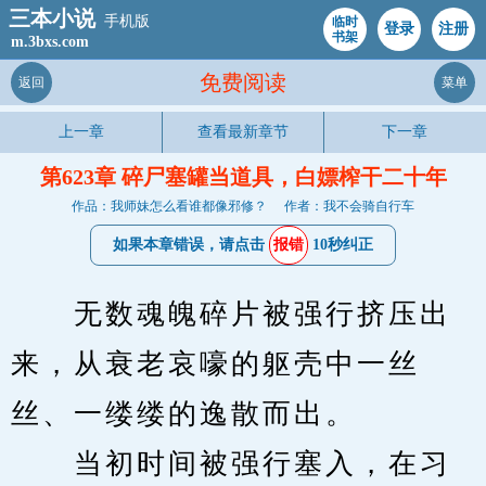
三本小说
手机版
临时
登录
注册
书架
m.3bxs.com
免费阅读
返回
菜单
上一章
查看最新章节
下一章
第623章 碎尸塞罐当道具，白嫖榨干二十年
作品：我师妹怎么看谁都像邪修？
作者：我不会骑自行车
如果本章错误，请点击
报错
10秒纠正
　　无数魂魄碎片被强行挤压出
来，从衰老哀嚎的躯壳中一丝
丝、一缕缕的逸散而出。
　　当初时间被强行塞入，在习