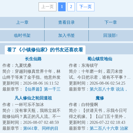
上一页
1
2
下—页
上一章
查看目录
下一章
临时书架
加入书签
回顶部↑
看了《小镇修仙家》的书友还喜欢看
长生仙路
蜀山镇世地仙
作者：九夏忧桑
作者：东海镇守
简介：穿越到修真世界十年，林
简介：十年磨一剑，霜刃未曾
山终于等来了金手指。他意外发
试。今日把示君，谁有不平事？...
现了自己有强化的能力。无论功
更新时间：2026-08-06 16:11:52
更新时间：2026-08-06 02:54:25
法，丹药，法宝...
最新章节：
【仙界篇】第一千三
最新章节：
第六百八十章 说法，
百八十五章 祭祀大乱，胡吃海塞
花开，龙现，道明（7.1K字奉
凡人修仙之轮回道祖
魔修
上，求月票支持~）
作者：一杯可乐不加冰
作者：白特慢啊
简介：没有掌天瓶，我韩立就不
简介：【伏请天书，示我今日可
能修仙吗？真正的凡人流。不一
得之机缘。】【山门五十里外，
样的剧情等着挖掘。本书又名：
更新时间：2026-08-07 02:48:59
碧水寒潭，有灵鱼一尾，可捕
更新时间：2026-07-22 02:18:43
《凡人前传》《...
最新章节：
第661章、同样的目
之。】【伏请天书...
最新章节：
第二百八十六章 治家