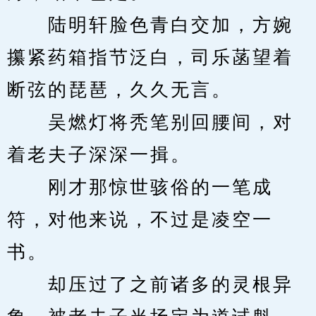
　　陆明轩脸色青白交加，方婉
攥紧药箱指节泛白，司乐菡望着
断弦的琵琶，久久无言。
　　吴燃灯将秃笔别回腰间，对
着老夫子深深一揖。
　　刚才那惊世骇俗的一笔成
符，对他来说，不过是凌空一
书。
　　却压过了之前诸多的灵根异